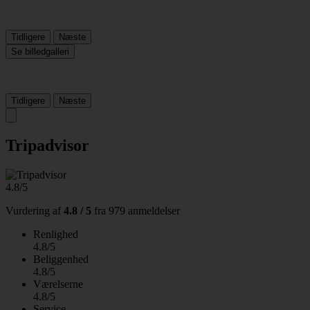
Tidligere
Næste
Se billedgalleri
Tidligere
Næste
Tripadvisor
4.8/5
Vurdering af
4.8 / 5
fra
979 anmeldelser
Renlighed
4.8/5
Beliggenhed
4.8/5
Værelserne
4.8/5
Service