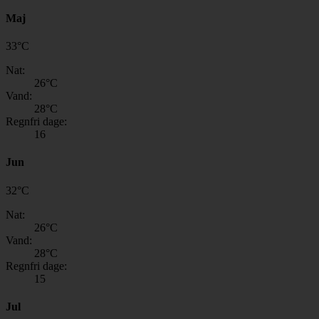
Maj
33
°
C
Nat:
26
°C
Vand:
28
°C
Regnfri dage:
16
Jun
32
°
C
Nat:
26
°C
Vand:
28
°C
Regnfri dage:
15
Jul