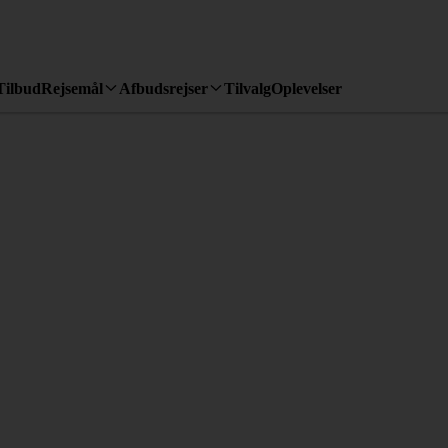
Tilbud
Rejsemål
Afbudsrejser
Tilvalg
Oplevelser