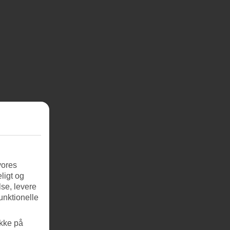
vores
ligt og
se, levere
unktionelle
ikke på