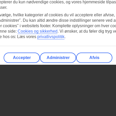
epterer du kun nødvendige cookies, og vores hjemmeside tilpass
sser.
 vælge, hvilke kategorier af cookies du vil acceptere eller afvise,
Administrer". Du kan altid ændre disse indstillinger senere ved a
r cookies" i websitets footer. Komplette oplysninger om hver co
nne side:
Cookies og sikkerhed
.
Vi ønsker, at du føler dig tryg v
re hos os: Læs vores
privatlivspolitik
.
Accepter
Administrer
Afvis