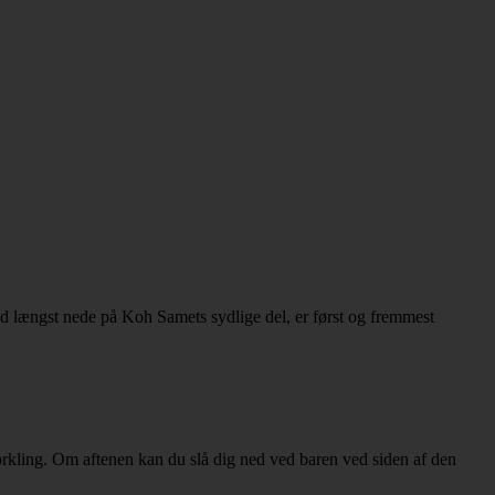
hed længst nede på Koh Samets sydlige del, er først og fremmest
norkling. Om aftenen kan du slå dig ned ved baren ved siden af den