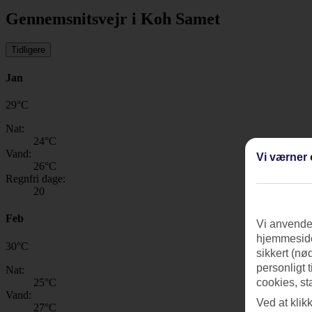
Gennemsnitsvejr i Koh Samet
Tidligere
Jan
29
°
C
Nat:
24
°C
Vand:
Vi værner 
26
°C
Regnfri dage:
20
Feb
Vi anvender
hjemmeside
30
°
C
sikkert (nø
personligt 
Nat:
25
°C
cookies, st
Vand:
Ved at klik
27
°C