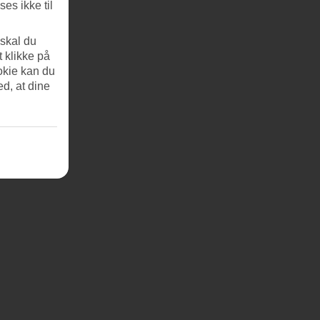
es ikke til
 skal du
t klikke på
okie kan du
ed, at dine