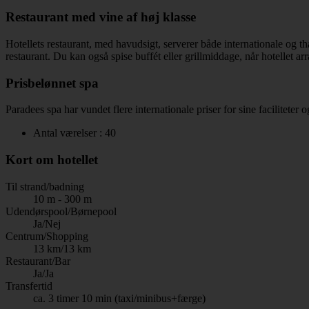
Restaurant med vine af høj klasse
Hotellets restaurant, med havudsigt, serverer både internationale og th
restaurant. Du kan også spise buffét eller grillmiddage, når hotellet a
Prisbelønnet spa
Paradees spa har vundet flere internationale priser for sine faciliteter
Antal værelser : 40
Kort om hotellet
Til strand/badning
10 m - 300 m
Udendørspool/Børnepool
Ja/Nej
Centrum/Shopping
13 km/13 km
Restaurant/Bar
Ja/Ja
Transfertid
ca. 3 timer 10 min (taxi/minibus+færge)