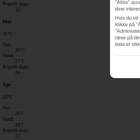
"Afvis" acc
Regnfri dage:
dine intere
22
Hvis du vil
Mar
klikke på "
"Administre
31
°
C
læse på de
Nat:
data er sik
26
°C
Vand:
27
°C
Regnfri dage:
26
Apr
32
°
C
Nat:
26
°C
Vand:
28
°C
Regnfri dage:
22