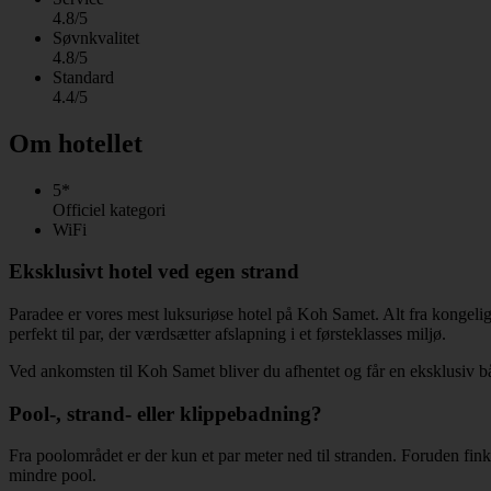
4.8/5
Søvnkvalitet
4.8/5
Standard
4.4/5
Om hotellet
5*
Officiel kategori
WiFi
Eksklusivt hotel ved egen strand
Paradee er vores mest luksuriøse hotel på Koh Samet. Alt fra kongelig
perfekt til par, der værdsætter afslapning i et førsteklasses miljø.
Ved ankomsten til Koh Samet bliver du afhentet og får en eksklusiv bådt
Pool-, strand- eller klippebadning?
Fra poolområdet er der kun et par meter ned til stranden. Foruden fink
mindre pool.