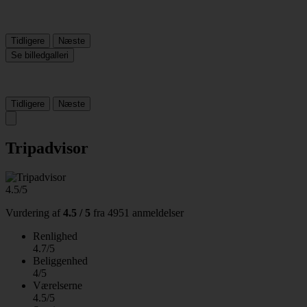
Tidligere
Næste
Se billedgalleri
Tidligere
Næste
Tripadvisor
4.5/5
Vurdering af
4.5 / 5
fra
4951 anmeldelser
Renlighed
4.7/5
Beliggenhed
4/5
Værelserne
4.5/5