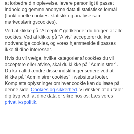
at forbedre din oplevelse, levere personligt tilpasset
Værelse til fem personer
indhold og gemme anonyme data til statistiske formål
(funktionelle cookies, statistik og analyse samt
På BLUE STAR Sofitel Krabi Phokeethra forenes moderne luksus
markedsføringscookies).
med traditionel elegance. Værelserne har udsigt over haven eller den
laguneformede pool, og nogle har plads til op til fem personer.
Ved at klikke på "Accepter" godkender du brugen af alle
cookies. Ved at klikke på "Afvis" accepterer du kun
9-hulsbane og spa
nødvendige cookies, og vores hjemmeside tilpasses
ikke til dine interesser.
Spil golf på hotellets 9-hulsbane eller book et afslappende besøg i
Hvis du vil vælge, hvilke kategorier af cookies du vil
det rolige spa. Spa-afdelingen tilbyder alt fra afslappende massage til
luksuriøse kropsbehandlinger og blomsterbade, der giver total
acceptere eller afvise, skal du klikke på "Administrer".
restitution.
Du kan altid ændre disse indstillinger senere ved at
klikke på "Administrer cookies" i websitets footer.
7.000 m² pool
Komplette oplysninger om hver cookie kan du læse på
denne side:
Cookies og sikkerhed
.
Vi ønsker, at du føler
Det vil sige masser af plads til ro og afslapning, men også til leg.
dig tryg ved, at dine data er sikre hos os: Læs vores
Den store pool er formet som en lagune med blomster og tropiske
privatlivspolitik
.
planter rundt om, der skaber flere små, rolige afkroge. Bliver du
tørstig, er det bare at svømme hen til baren og bestille noget
forfriskende – måske en kold kokosnød eller en mangoshake. Fra
poolen har du udsigt over havet og solnedgangen, når aftenen falder
på.