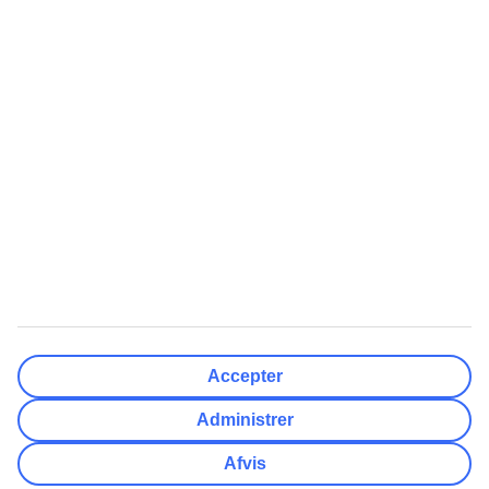
Rejsemål
Nulstil
Færdig
Afrejsedato
Ma
Ti
On
To
Fr
Lø
Sø
Hvor fleksibel er din afrejsedato?
Kun valgt dato
+/- 3 Dage
+/- 7 Dage
+/- 14 Dage
Nulstil
Færdig
Antal rejsende
Antal værelser
Vælg for mig
Accepter
Voksne
2
Administrer
Børn (0-17)
0
Afvis
Nulstil