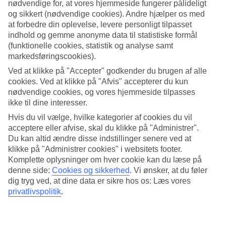
nødvendige for, at vores hjemmeside fungerer pålideligt
og sikkert (nødvendige cookies). Andre hjælper os med
Søg
at forbedre din oplevelse, levere personligt tilpasset
indhold og gemme anonyme data til statistiske formål
(funktionelle cookies, statistik og analyse samt
markedsføringscookies).
Du er på nuværende tidspunkt på
Ved at klikke på "Accepter" godkender du brugen af alle
Hjem
cookies. Ved at klikke på "Afvis" accepterer du kun
Rejse
nødvendige cookies, og vores hjemmeside tilpasses
Thailand
ikke til dine interesser.
Khanom
Hoteller
Hvis du vil vælge, hvilke kategorier af cookies du vil
acceptere eller afvise, skal du klikke på "Administrer".
Hoteller Khanom
Du kan altid ændre disse indstillinger senere ved at
klikke på "Administrer cookies" i websitets footer.
Komplette oplysninger om hver cookie kan du læse på
Her finder du hele vores udvalg af hoteller i Khanom. Vi har valgt
denne side:
Cookies og sikkerhed
.
Vi ønsker, at du føler
de bedste hoteller som byen kan tilbyde for at sikre os, at din ferie
dig tryg ved, at dine data er sikre hos os: Læs vores
bliver så god som muligt. Uanset om du rejser alene, med familien
eller vennerne er vi sikre på, at du kan finde et hotel, der passer til
privatlivspolitik
.
netop dig. Brug et par minutter og find dit drømmehotel.
Hoteltips