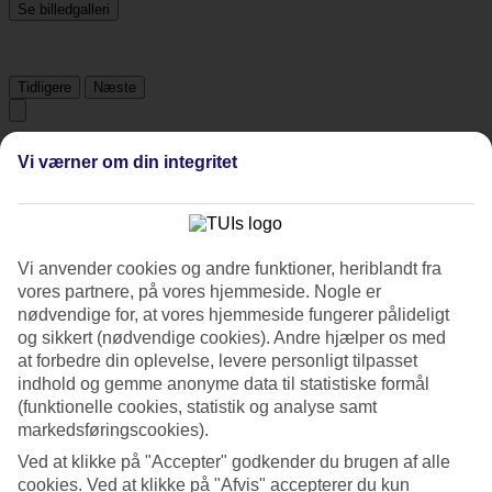
Se billedgalleri
Tidligere
Næste
Tripadvisor
Vi værner om din integritet
4.7/5
Vurdering af
4.7 / 5
fra
133 anmeldelser
Vi anvender cookies og andre funktioner, heriblandt fra
vores partnere, på vores hjemmeside. Nogle er
Renlighed
nødvendige for, at vores hjemmeside fungerer pålideligt
4.9/5
og sikkert (nødvendige cookies). Andre hjælper os med
Beliggenhed
4.6/5
at forbedre din oplevelse, levere personligt tilpasset
Værelserne
indhold og gemme anonyme data til statistiske formål
4.9/5
(funktionelle cookies, statistik og analyse samt
Service
markedsføringscookies).
4.9/5
Søvnkvalitet
Ved at klikke på "Accepter" godkender du brugen af alle
4.8/5
cookies. Ved at klikke på "Afvis" accepterer du kun