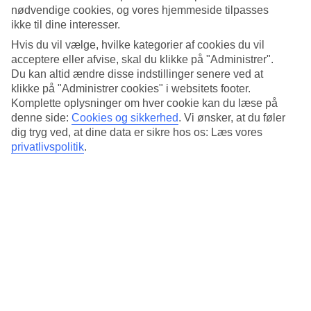
Standard
nødvendige cookies, og vores hjemmeside tilpasses
4.8/5
ikke til dine interesser.
Om hotellet
Hvis du vil vælge, hvilke kategorier af cookies du vil
acceptere eller afvise, skal du klikke på "Administrer".
Du kan altid ændre disse indstillinger senere ved at
4*
Officiel kategori
klikke på "Administrer cookies" i websitets footer.
Komplette oplysninger om hver cookie kan du læse på
Det 4-stjernede hotel Zazz Urban Bangkok i Bangkok er et hotel
denne side:
Cookies og sikkerhed
.
Vi ønsker, at du føler
med bar, WiFi og restaurant. Der er parkeringsmuligheder i omådet.
dig tryg ved, at dine data er sikre hos os: Læs vores
Følgende kreditkort accepteres på hotellet: Mastercard og Visa.
privatlivspolitik
.
Kort om hotellet
Restaurant/Bar
Ja/Ja
Transfertid
ca. 50-70 min
Gennemsnitsvejr i Bangkok
Tidligere