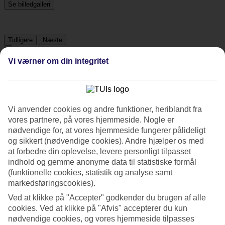
Se billedgalleri
Tidligere
Næste
Vi værner om din integritet
Tripadvisor
3.5/5
Vi anvender cookies og andre funktioner, heriblandt fra
Vurdering af
3.5 / 5
fra
918 anmeldelser
vores partnere, på vores hjemmeside. Nogle er
nødvendige for, at vores hjemmeside fungerer pålideligt
Renlighed
og sikkert (nødvendige cookies). Andre hjælper os med
3.7/5
at forbedre din oplevelse, levere personligt tilpasset
Beliggenhed
indhold og gemme anonyme data til statistiske formål
4.4/5
(funktionelle cookies, statistik og analyse samt
Værelserne
3.5/5
markedsføringscookies).
Service
Ved at klikke på "Accepter" godkender du brugen af alle
3.5/5
cookies. Ved at klikke på "Afvis" accepterer du kun
Søvnkvalitet
3.8/5
nødvendige cookies, og vores hjemmeside tilpasses