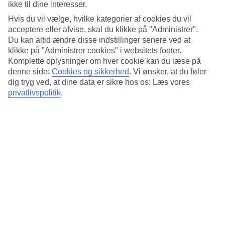
Standard
ikke til dine interesser.
3.5/5
Hvis du vil vælge, hvilke kategorier af cookies du vil
acceptere eller afvise, skal du klikke på "Administrer".
Om hotellet
Du kan altid ændre disse indstillinger senere ved at
klikke på "Administrer cookies" i websitets footer.
3*
Komplette oplysninger om hver cookie kan du læse på
Officiel kategori
denne side:
Cookies og sikkerhed
.
Vi ønsker, at du føler
Det 3,5-stjernede hotel Villa Cha-Cha i Bangkok er et hotel med bar,
dig tryg ved, at dine data er sikre hos os: Læs vores
morgenmadsbuffet og WiFi. På hotellet kan du nyde sauna. Der er
privatlivspolitik
.
parkeringsmuligheder i omådet. Følgende kreditkort accepteres på
hotellet: Mastercard og Visa.
Kort om hotellet
Udendørspool
Ja
Restaurant/Bar
Ja/Ja
Transfertid
ca. 50-70 min
Gennemsnitsvejr i Bangkok