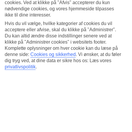
Søvnkvalitet
cookies. Ved at klikke på "Afvis" accepterer du kun
4.9/5
nødvendige cookies, og vores hjemmeside tilpasses
Standard
ikke til dine interesser.
4.6/5
Hvis du vil vælge, hvilke kategorier af cookies du vil
Om hotellet
acceptere eller afvise, skal du klikke på "Administrer".
Du kan altid ændre disse indstillinger senere ved at
klikke på "Administrer cookies" i websitets footer.
5*
Officiel kategori
Komplette oplysninger om hver cookie kan du læse på
denne side:
Cookies og sikkerhed
.
Vi ønsker, at du føler
Det 5-stjernede hotel The Standard, Bangkok Mahanakhon i
dig tryg ved, at dine data er sikre hos os: Læs vores
Bangkok er et hotel med bar, morgenmadsbuffet og WiFi. På
privatlivspolitik
.
hotellet kan du nyde sauna. Der er parkeringsmuligheder i omådet.
Hotellet blev senest renoveret år 2022. Følgende kreditkort
accepteres på hotellet: American Express, Mastercard og Visa.
Kort om hotellet
Udendørspool
Ja
Restaurant/Bar
Ja/Ja
Transfertid
ca. 50-70 min