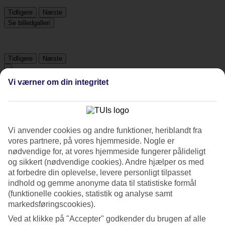
Tidligere
Næste
Se billedgalleri
Tidligere
Næste
Vi værner om din integritet
Tripadvisor
4.8/5
Vi anvender cookies og andre funktioner, heriblandt fra
Vurdering af
4.8 / 5
fra
1072 anmeldelser
vores partnere, på vores hjemmeside. Nogle er
nødvendige for, at vores hjemmeside fungerer pålideligt
Renlighed
og sikkert (nødvendige cookies). Andre hjælper os med
4.9/5
at forbedre din oplevelse, levere personligt tilpasset
Beliggenhed
4.9/5
indhold og gemme anonyme data til statistiske formål
Værelserne
(funktionelle cookies, statistik og analyse samt
4.8/5
markedsføringscookies).
Service
4.8/5
Ved at klikke på "Accepter" godkender du brugen af alle