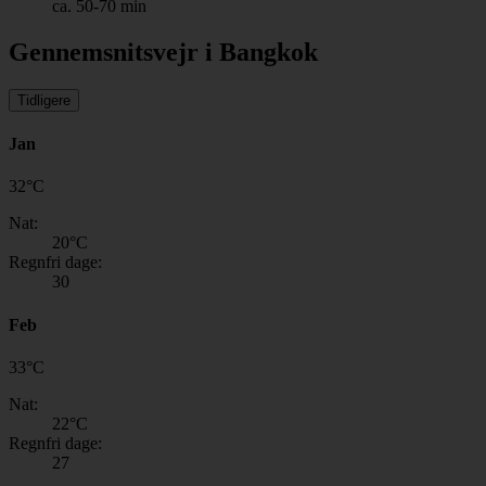
ca. 50-70 min
Gennemsnitsvejr i Bangkok
Tidligere
Jan
32
°
C
Nat:
20
°C
Regnfri dage:
30
Feb
33
°
C
Nat:
22
°C
Regnfri dage:
27