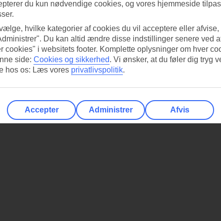
epterer du kun nødvendige cookies, og vores hjemmeside tilpass
sser.
 vælge, hvilke kategorier af cookies du vil acceptere eller afvise,
Administrer". Du kan altid ændre disse indstillinger senere ved a
r cookies" i websitets footer. Komplette oplysninger om hver co
nne side:
Cookies og sikkerhed
.
Vi ønsker, at du føler dig tryg v
re hos os: Læs vores
privatlivspolitik
.
Accepter
Administrer
Afvis