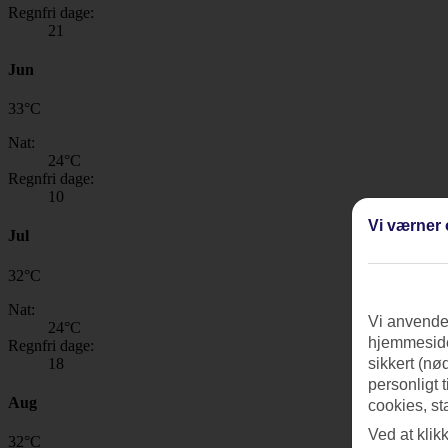
Regnfri dage:
21
Jun
33
°
C
Nat:
24
°C
Regnfri dage:
10
Vi værner 
Jul
32
°
C
Nat:
Vi anvender
24
°C
hjemmeside
Regnfri dage:
18
sikkert (nø
personligt 
Aug
cookies, st
Ved at klik
32
°
C