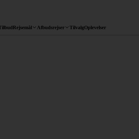
Tilbud
Rejsemål
Afbudsrejser
Tilvalg
Oplevelser