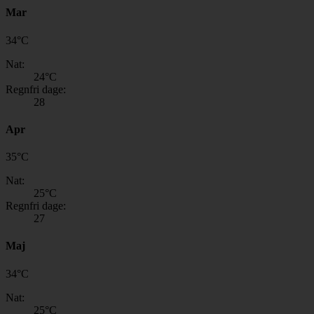
Mar
34
°
C
Nat:
24
°C
Regnfri dage:
28
Apr
35
°
C
Nat:
25
°C
Regnfri dage:
27
Maj
34
°
C
Nat:
25
°C