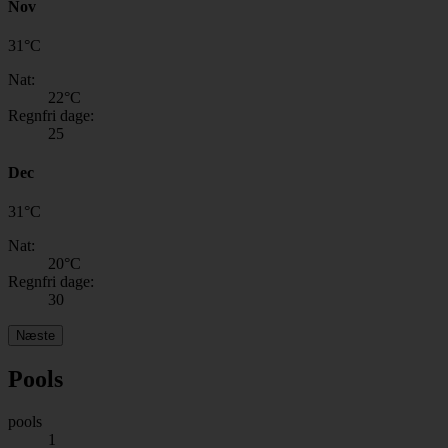
Nov
31
°
C
Nat:
22
°C
Regnfri dage:
25
Dec
31
°
C
Nat:
20
°C
Regnfri dage:
30
Næste
Pools
pools
1