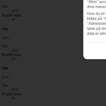
"Afvis" acc
Nat:
dine intere
24
°C
Hvis du vil
Regnfri dage:
klikke på "
14
"Administre
læse på de
Sep
data er sik
32
°
C
Nat:
24
°C
Regnfri dage:
18
Okt
31
°
C
Nat:
24
°C
Regnfri dage:
18