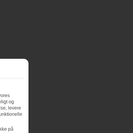
vores
ligt og
se, levere
unktionelle
ikke på