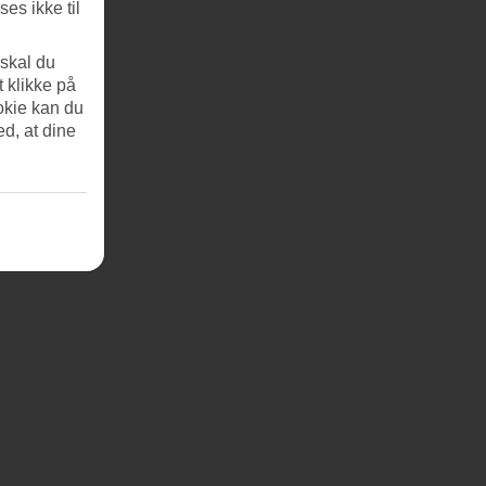
es ikke til
 skal du
t klikke på
okie kan du
ed, at dine