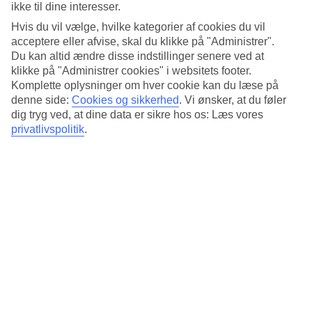
Søvnkvalitet
ikke til dine interesser.
4.8/5
Hvis du vil vælge, hvilke kategorier af cookies du vil
Standard
4.8/5
acceptere eller afvise, skal du klikke på "Administrer".
Du kan altid ændre disse indstillinger senere ved at
Om hotellet
klikke på "Administrer cookies" i websitets footer.
Komplette oplysninger om hver cookie kan du læse på
denne side:
Cookies og sikkerhed
.
Vi ønsker, at du føler
4*
Officiel kategori
dig tryg ved, at dine data er sikre hos os: Læs vores
privatlivspolitik
.
Det 4-stjernede hotel The Quarter Saphankhwai by UHG i Bangkok
er et hotel med bar, WiFi og pool. Der er parkeringsmuligheder i
omådet.
Kort om hotellet
Udendørspool
Ja
Restaurant/Bar
Ja/Ja
Transfertid
ca. 50-70 min
Gennemsnitsvejr i Bangkok