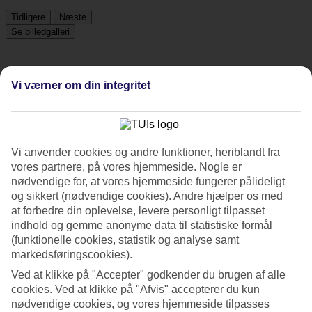
Tidligere
Næste
Se billedgalleri
Tidligere
Næste
Vi værner om din integritet
Tripadvisor
Vi anvender cookies og andre funktioner, heriblandt fra
vores partnere, på vores hjemmeside. Nogle er
4.9/5
nødvendige for, at vores hjemmeside fungerer pålideligt
Vurdering af
4.9 / 5
fra
202 anmeldelser
og sikkert (nødvendige cookies). Andre hjælper os med
at forbedre din oplevelse, levere personligt tilpasset
Renlighed
indhold og gemme anonyme data til statistiske formål
4.8/5
(funktionelle cookies, statistik og analyse samt
Beliggenhed
4.7/5
markedsføringscookies).
Værelserne
Ved at klikke på "Accepter" godkender du brugen af alle
4.9/5
cookies. Ved at klikke på "Afvis" accepterer du kun
Service
4.9/5
nødvendige cookies, og vores hjemmeside tilpasses