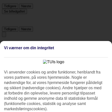
Tidligere
Næste
Se billedgalleri
Tidligere
Næste
Om hotellet
Vi værner om din integritet
4*
Officiel kategori
Det 4-stjernede hotel The Quarter Saladaeng by UHG i Bangkok er
Vi anvender cookies og andre funktioner, heriblandt fra
et hotel med bar, morgenmadsbuffet og WiFi. På hotellet kan du
vores partnere, på vores hjemmeside. Nogle er
nyde Både massage og sauna. hvis børnene er med findes der
barnepasning, børneklub/miniklub, børnepool og legeplads. Der er
nødvendige for, at vores hjemmeside fungerer pålideligt
parkeringsmuligheder i omådet. Hotellet blev senest renoveret år
og sikkert (nødvendige cookies). Andre hjælper os med
2003. Følgende kreditkort accepteres på hotellet: American Express,
at forbedre din oplevelse, levere personligt tilpasset
Diners Club, Mastercard og Visa.
indhold og gemme anonyme data til statistiske formål
(funktionelle cookies, statistik og analyse samt
Kort om hotellet
markedsføringscookies).