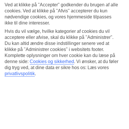
Udendørspool/Børnepool
Ved at klikke på "Accepter" godkender du brugen af alle
Ja/Ja
cookies. Ved at klikke på "Afvis" accepterer du kun
Restaurant/Bar
nødvendige cookies, og vores hjemmeside tilpasses
Ja/Ja
ikke til dine interesser.
Transfertid
ca. 50-70 min
Hvis du vil vælge, hvilke kategorier af cookies du vil
acceptere eller afvise, skal du klikke på "Administrer".
Gennemsnitsvejr i Bangkok
Du kan altid ændre disse indstillinger senere ved at
klikke på "Administrer cookies" i websitets footer.
Tidligere
Komplette oplysninger om hver cookie kan du læse på
denne side:
Cookies og sikkerhed
.
Vi ønsker, at du føler
Jan
dig tryg ved, at dine data er sikre hos os: Læs vores
privatlivspolitik
.
32
°
C
Nat:
20
°C
Regnfri dage:
30
Feb
33
°
C