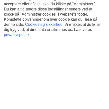
Transfertid
acceptere eller afvise, skal du klikke på "Administrer".
ca. 50-70 min
Du kan altid ændre disse indstillinger senere ved at
klikke på "Administrer cookies" i websitets footer.
Gennemsnitsvejr i Bangkok
Komplette oplysninger om hver cookie kan du læse på
denne side:
Cookies og sikkerhed
.
Vi ønsker, at du føler
Tidligere
dig tryg ved, at dine data er sikre hos os: Læs vores
privatlivspolitik
.
Jan
32
°
C
Nat:
20
°C
Regnfri dage:
30
Feb
33
°
C
Nat:
22
°C
Regnfri dage: