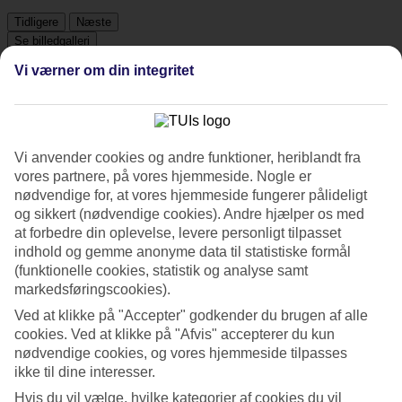
Tidligere
Næste
Se billedgalleri
Vi værner om din integritet
Tidligere
Næste
Vi anvender cookies og andre funktioner, heriblandt fra
Om hotellet
vores partnere, på vores hjemmeside. Nogle er
nødvendige for, at vores hjemmeside fungerer pålideligt
4*
og sikkert (nødvendige cookies). Andre hjælper os med
Officiel kategori
at forbedre din oplevelse, levere personligt tilpasset
Det 4-stjernede hotel The Quarter Ratchathewi by UHG i Bangkok
indhold og gemme anonyme data til statistiske formål
er et hotel med bar, WiFi og pool. hvis børnene er med findes der
(funktionelle cookies, statistik og analyse samt
børnepool og legeplads. Der er parkeringsmuligheder i omådet.
markedsføringscookies).
Kort om hotellet
Ved at klikke på "Accepter" godkender du brugen af alle
cookies. Ved at klikke på "Afvis" accepterer du kun
Udendørspool/Børnepool
nødvendige cookies, og vores hjemmeside tilpasses
Ja/Ja
ikke til dine interesser.
Restaurant/Bar
Ja/Ja
Hvis du vil vælge, hvilke kategorier af cookies du vil