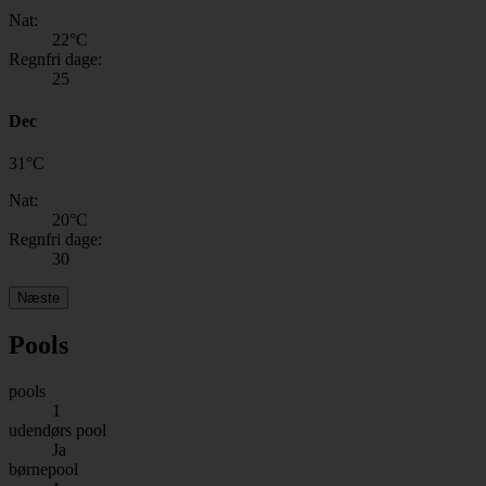
Nat:
22
°C
Regnfri dage:
25
Dec
31
°
C
Nat:
20
°C
Regnfri dage:
30
Næste
Pools
pools
1
udendørs pool
Ja
børnepool