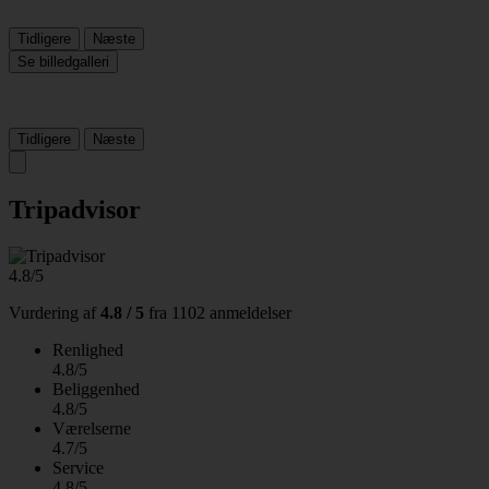
Tidligere
Næste
Se billedgalleri
Tidligere
Næste
Tripadvisor
4.8/5
Vurdering af
4.8 / 5
fra
1102 anmeldelser
Renlighed
4.8/5
Beliggenhed
4.8/5
Værelserne
4.7/5
Service
4.8/5