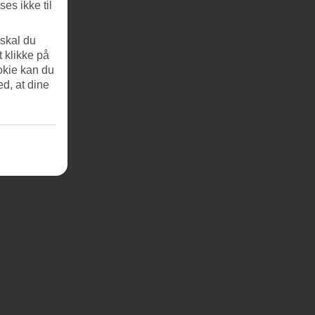
es ikke til
 skal du
t klikke på
okie kan du
ed, at dine