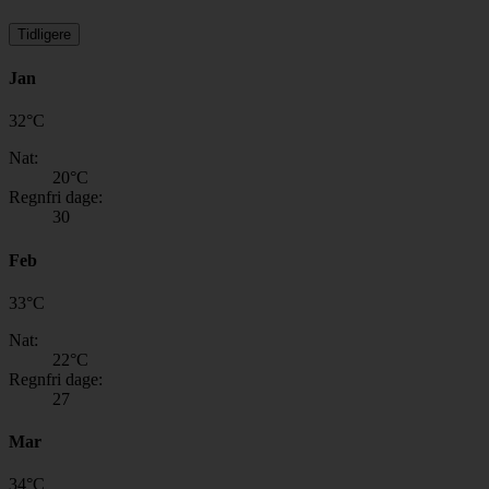
Tidligere
Jan
32
°
C
Nat:
20
°C
Regnfri dage:
30
Feb
33
°
C
Nat:
22
°C
Regnfri dage:
27
Mar
34
°
C