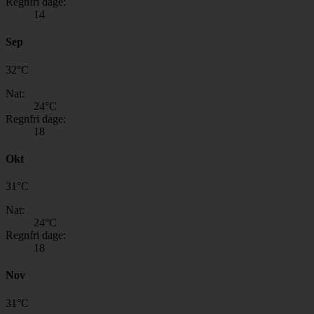
Regnfri dage:
14
Sep
32
°
C
Nat:
24
°C
Regnfri dage:
18
Okt
31
°
C
Nat:
24
°C
Regnfri dage:
18
Nov
31
°
C