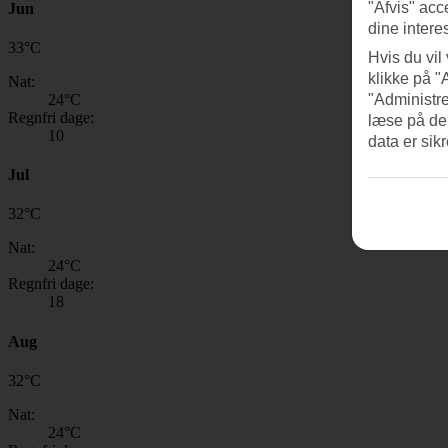
"Afvis" acc
Jun
dine intere
33
°
C
Hvis du vil
klikke på "
Nat:
24
°C
"Administre
Regnfri dage:
læse på de
10
data er sik
Jul
32
°
C
Nat:
24
°C
Regnfri dage:
18
Aug
32
°
C
Nat:
24
°C