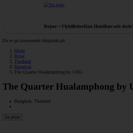
Rejser
Flybilletter
Kun Hotel
Kør-selv-ferie
Du er på nuværende tidspunkt på
Hjem
Rejse
Thailand
Bangkok
The Quarter Hualamphong by UHG
The Quarter Hualamphong by
Bangkok, Thailand
Se priser