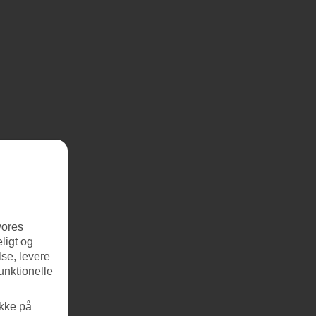
vores
ligt og
se, levere
unktionelle
ikke på