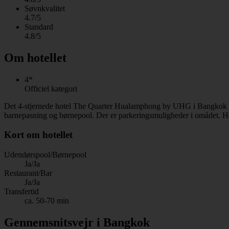
Søvnkvalitet
4.7/5
Standard
4.8/5
Om hotellet
4*
Officiel kategori
Det 4-stjernede hotel The Quarter Hualamphong by UHG i Bangkok er
barnepasning og børnepool. Der er parkeringsmuligheder i omådet. Hot
Kort om hotellet
Udendørspool/Børnepool
Ja/Ja
Restaurant/Bar
Ja/Ja
Transfertid
ca. 50-70 min
Gennemsnitsvejr i Bangkok