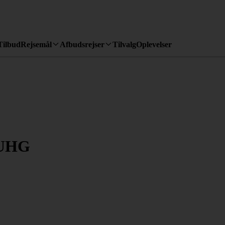
Tilbud
Rejsemål
Afbudsrejser
Tilvalg
Oplevelser
 UHG