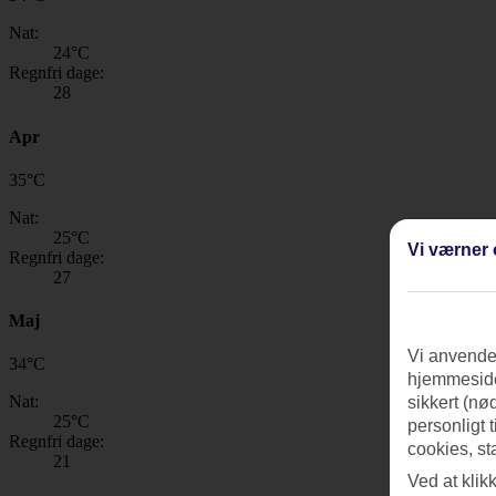
Nat:
24
°C
Regnfri dage:
28
Apr
35
°
C
Nat:
25
°C
Vi værner 
Regnfri dage:
27
Maj
Vi anvender
34
°
C
hjemmeside
Nat:
sikkert (nø
25
°C
personligt 
Regnfri dage:
cookies, st
21
Ved at klik