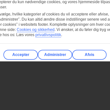
epterer du kun nødvendige cookies, og vores hjemmeside tilpass
sser.
 vælge, hvilke kategorier af cookies du vil acceptere eller afvise,
Administrer". Du kan altid ændre disse indstillinger senere ved a
r cookies" i websitets footer. Komplette oplysninger om hver co
nne side:
Cookies og sikkerhed
.
Vi ønsker, at du føler dig tryg v
re hos os: Læs vores
privatlivspolitik
.
Accepter
Administrer
Afvis