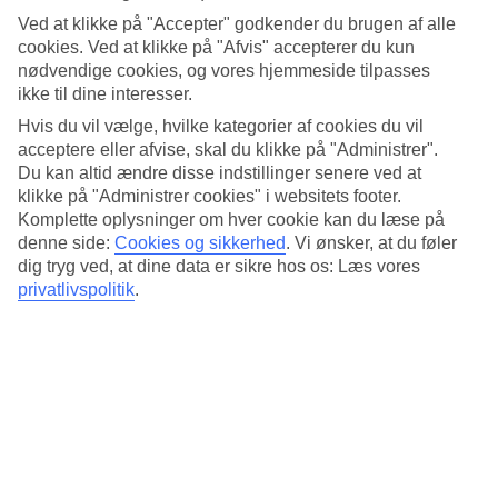
Standard
Ved at klikke på "Accepter" godkender du brugen af alle
4.6/5
cookies. Ved at klikke på "Afvis" accepterer du kun
Om hotellet
nødvendige cookies, og vores hjemmeside tilpasses
ikke til dine interesser.
5*
Hvis du vil vælge, hvilke kategorier af cookies du vil
Officiel kategori
acceptere eller afvise, skal du klikke på "Administrer".
Du kan altid ændre disse indstillinger senere ved at
Det 5-stjernede hotel The Okura Prestige Bangkok i Bangkok er et
klikke på "Administrer cookies" i websitets footer.
hotel med bar, morgenmadsbuffet og WiFi. På hotellet kan du nyde
Både massage og sauna. hvis børnene er med findes der
Komplette oplysninger om hver cookie kan du læse på
barnepasning. Der er parkeringsmuligheder i omådet. Hotellet blev
denne side:
Cookies og sikkerhed
.
Vi ønsker, at du føler
senest renoveret år 2012. Følgende kreditkort accepteres på hotellet:
dig tryg ved, at dine data er sikre hos os: Læs vores
American Express, Diners Club, Mastercard og Visa.
privatlivspolitik
.
Kort om hotellet
Udendørspool
Ja
Restaurant/Bar
Ja/Ja
Transfertid
ca. 50-70 min