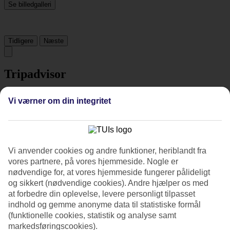
Se billedgalleri
Tidligere
Næste
Tripadvisor
Vi værner om din integritet
4.8/5
Vurdering af
4.8 / 5
fra
5711 anmeldelser
Renlighed
4.9/5
Vi anvender cookies og andre funktioner, heriblandt fra
Beliggenhed
vores partnere, på vores hjemmeside. Nogle er
4.8/5
nødvendige for, at vores hjemmeside fungerer pålideligt
Værelserne
og sikkert (nødvendige cookies). Andre hjælper os med
4.8/5
at forbedre din oplevelse, levere personligt tilpasset
Service
4.8/5
indhold og gemme anonyme data til statistiske formål
Søvnkvalitet
(funktionelle cookies, statistik og analyse samt
4.8/5
markedsføringscookies).