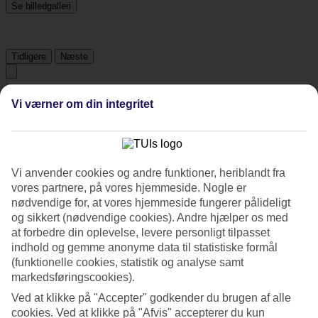
Se billedgalleri
Tidligere
Næste
Tripadvisor
Vi værner om din integritet
4.2/5
Vurdering af
4.2 / 5
fra
104 anmeldelser
Vi anvender cookies og andre funktioner, heriblandt fra
vores partnere, på vores hjemmeside. Nogle er
Renlighed
nødvendige for, at vores hjemmeside fungerer pålideligt
4.5/5
og sikkert (nødvendige cookies). Andre hjælper os med
Beliggenhed
3.9/5
at forbedre din oplevelse, levere personligt tilpasset
Værelserne
indhold og gemme anonyme data til statistiske formål
4/5
(funktionelle cookies, statistik og analyse samt
Service
markedsføringscookies).
4.3/5
Søvnkvalitet
Ved at klikke på "Accepter" godkender du brugen af alle
4.2/5
cookies. Ved at klikke på "Afvis" accepterer du kun