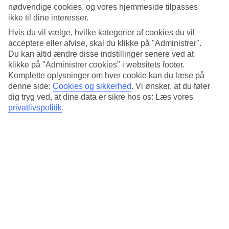
Standard
nødvendige cookies, og vores hjemmeside tilpasses
3.6/5
ikke til dine interesser.
Om hotellet
Hvis du vil vælge, hvilke kategorier af cookies du vil
acceptere eller afvise, skal du klikke på "Administrer".
Du kan altid ændre disse indstillinger senere ved at
4*
Officiel kategori
klikke på "Administrer cookies" i websitets footer.
Komplette oplysninger om hver cookie kan du læse på
Det 4-stjernede hotel Stay Hotel i Bangkok er et hotel med bar,
denne side:
Cookies og sikkerhed
.
Vi ønsker, at du føler
morgenmadsbuffet og WiFi. Der er parkeringsmuligheder i omådet.
dig tryg ved, at dine data er sikre hos os: Læs vores
Følgende kreditkort accepteres på hotellet: EC Maestro, Mastercard
privatlivspolitik
.
og Visa.
Kort om hotellet
Udendørspool
Ja
Restaurant/Bar
Ja/Ja
Transfertid
ca. 50-70 min
Gennemsnitsvejr i Bangkok