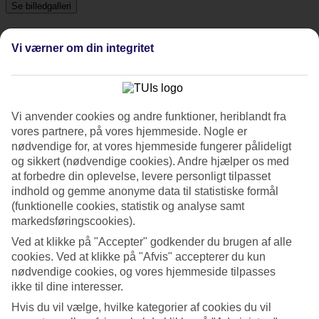
Se billedgalleri
Vi værner om din integritet
Tidligere
Næste
Tripadvisor
Vi anvender cookies og andre funktioner, heriblandt fra
vores partnere, på vores hjemmeside. Nogle er
4.1/5
nødvendige for, at vores hjemmeside fungerer pålideligt
og sikkert (nødvendige cookies). Andre hjælper os med
Vurdering af
4.1 / 5
fra
15 anmeldelser
at forbedre din oplevelse, levere personligt tilpasset
indhold og gemme anonyme data til statistiske formål
Renlighed
(funktionelle cookies, statistik og analyse samt
3.4/5
Beliggenhed
markedsføringscookies).
4.4/5
Ved at klikke på "Accepter" godkender du brugen af alle
Værelserne
cookies. Ved at klikke på "Afvis" accepterer du kun
2.8/5
Service
nødvendige cookies, og vores hjemmeside tilpasses
3.7/5
ikke til dine interesser.
Søvnkvalitet
Hvis du vil vælge, hvilke kategorier af cookies du vil
3.5/5