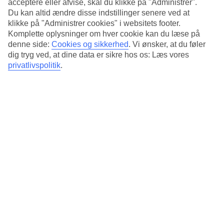
Standard
acceptere eller afvise, skal du klikke på "Administrer".
3.7/5
Du kan altid ændre disse indstillinger senere ved at
klikke på "Administrer cookies" i websitets footer.
Om hotellet
Komplette oplysninger om hver cookie kan du læse på
denne side:
Cookies og sikkerhed
.
Vi ønsker, at du føler
3*
dig tryg ved, at dine data er sikre hos os: Læs vores
Officiel kategori
privatlivspolitik
.
Det 3-stjernede hotel Sleepstation At Pratunam i Bangkok er et hotel
med WiFi og restaurant. Der er parkeringsmuligheder i omådet.
Kort om hotellet
Restaurant
Ja
Transfertid
ca. 50-70 min
Gennemsnitsvejr i Bangkok
Tidligere
Jan