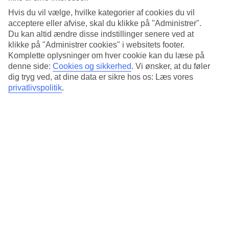
Søvnkvalitet
4.4/5
Hvis du vil vælge, hvilke kategorier af cookies du vil
Standard
acceptere eller afvise, skal du klikke på "Administrer".
4.8/5
Du kan altid ændre disse indstillinger senere ved at
klikke på "Administrer cookies" i websitets footer.
Om hotellet
Komplette oplysninger om hver cookie kan du læse på
denne side:
Cookies og sikkerhed
.
Vi ønsker, at du føler
3*
dig tryg ved, at dine data er sikre hos os: Læs vores
Officiel kategori
privatlivspolitik
.
Det 3-stjernede hotel Siri Ratchadamnoen Bangkok Hotel i
Bangkok er et hotel med WiFi. På hotellet kan du nyde massage.
Der er parkeringsmuligheder i omådet. Følgende kreditkort
accepteres på hotellet: American Express, Mastercard og Visa.
Kort om hotellet
Transfertid
ca. 50-70 min
Gennemsnitsvejr i Bangkok
Tidligere