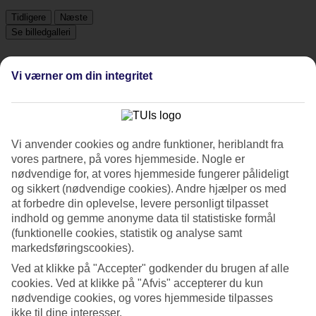
Tidligere
Næste
Se billedgalleri
Vi værner om din integritet
Tidligere
Næste
Tripadvisor
Vi anvender cookies og andre funktioner, heriblandt fra
vores partnere, på vores hjemmeside. Nogle er
4.9/5
nødvendige for, at vores hjemmeside fungerer pålideligt
og sikkert (nødvendige cookies). Andre hjælper os med
Vurdering af
4.9 / 5
fra
12 anmeldelser
at forbedre din oplevelse, levere personligt tilpasset
Renlighed
indhold og gemme anonyme data til statistiske formål
5/5
(funktionelle cookies, statistik og analyse samt
Beliggenhed
markedsføringscookies).
4.4/5
Ved at klikke på "Accepter" godkender du brugen af alle
Værelserne
4.8/5
cookies. Ved at klikke på "Afvis" accepterer du kun
Service
nødvendige cookies, og vores hjemmeside tilpasses
5/5
ikke til dine interesser.