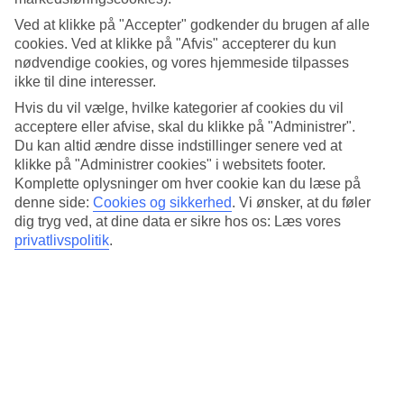
Standard
4.6/5
Ved at klikke på "Accepter" godkender du brugen af alle
cookies. Ved at klikke på "Afvis" accepterer du kun
Om hotellet
nødvendige cookies, og vores hjemmeside tilpasses
ikke til dine interesser.
5*
Hvis du vil vælge, hvilke kategorier af cookies du vil
Officiel kategori
acceptere eller afvise, skal du klikke på "Administrer".
Det 5-stjernede hotel Rosewood Bangkok i Bangkok er et hotel med
Du kan altid ændre disse indstillinger senere ved at
bar, morgenmadsbuffet og WiFi. På hotellet kan du nyde Både
klikke på "Administrer cookies" i websitets footer.
massage og sauna. hvis børnene er med findes der barnepasning og
Komplette oplysninger om hver cookie kan du læse på
legeplads. Der er parkeringsmuligheder i omådet. Følgende
denne side:
Cookies og sikkerhed
.
Vi ønsker, at du føler
kreditkort accepteres på hotellet: American Express, Diners Club,
dig tryg ved, at dine data er sikre hos os: Læs vores
Mastercard og Visa.
privatlivspolitik
.
Kort om hotellet
Udendørspool
Ja
Restaurant/Bar
Ja/Ja
Transfertid
ca. 50-70 min