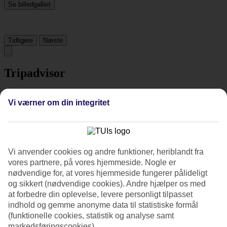
Se billedgalleri
Tidligere
Næste
Tripadvisor
Vi værner om din integritet
4.8/5
Vurdering af
4.8 / 5
fra
647 anmeldelser
Renlighed
4.9/5
Vi anvender cookies og andre funktioner, heriblandt fra
Beliggenhed
vores partnere, på vores hjemmeside. Nogle er
4.9/5
nødvendige for, at vores hjemmeside fungerer pålideligt
Værelserne
og sikkert (nødvendige cookies). Andre hjælper os med
4.8/5
Service
at forbedre din oplevelse, levere personligt tilpasset
4.9/5
indhold og gemme anonyme data til statistiske formål
Søvnkvalitet
(funktionelle cookies, statistik og analyse samt
4.8/5
markedsføringscookies).