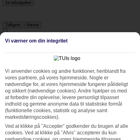
Se billedgalleri
Tidligere
Næste
Vi værner om din integritet
Tripadvisor
3.7/5
Vi anvender cookies og andre funktioner, heriblandt fra
Vurdering af
3.7 / 5
fra
249 anmeldelser
vores partnere, på vores hjemmeside. Nogle er
nødvendige for, at vores hjemmeside fungerer pålideligt
Renlighed
og sikkert (nødvendige cookies). Andre hjælper os med
4.4/5
Beliggenhed
at forbedre din oplevelse, levere personligt tilpasset
4.1/5
indhold og gemme anonyme data til statistiske formål
Værelserne
(funktionelle cookies, statistik og analyse samt
3.8/5
markedsføringscookies).
Service
3.8/5
Ved at klikke på "Accepter" godkender du brugen af alle
Søvnkvalitet
cookies. Ved at klikke på "Afvis" accepterer du kun
4/5
nødvendige cookies, og vores hjemmeside tilpasses