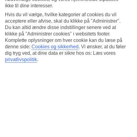
Standard
ikke til dine interesser.
4.3/5
Hvis du vil vælge, hvilke kategorier af cookies du vil
Om hotellet
acceptere eller afvise, skal du klikke på "Administrer".
Du kan altid ændre disse indstillinger senere ved at
3*
klikke på "Administrer cookies" i websitets footer.
Officiel kategori
Komplette oplysninger om hver cookie kan du læse på
denne side:
Cookies og sikkerhed
.
Vi ønsker, at du føler
Det 3-stjernede hotel Pas Cher Hotel de Bangkok i Bangkok er et
dig tryg ved, at dine data er sikre hos os: Læs vores
hotel med bar, morgenmadsbuffet og WiFi. På hotellet kan du nyde
privatlivspolitik
.
sauna. hvis børnene er med findes der børnepool. Der er
parkeringsmuligheder i omådet. Følgende kreditkort accepteres på
hotellet: Mastercard og Visa.
Kort om hotellet
Udendørspool
Ja
Transfertid
ca. 50-70 min
Gennemsnitsvejr i Bangkok