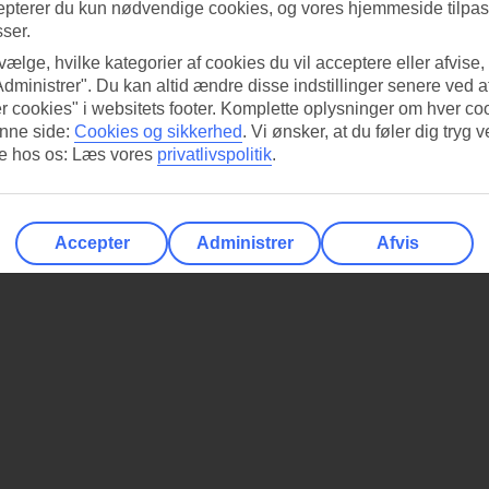
epterer du kun nødvendige cookies, og vores hjemmeside tilpass
sser.
 vælge, hvilke kategorier af cookies du vil acceptere eller afvise,
Administrer". Du kan altid ændre disse indstillinger senere ved a
r cookies" i websitets footer. Komplette oplysninger om hver co
nne side:
Cookies og sikkerhed
.
Vi ønsker, at du føler dig tryg v
re hos os: Læs vores
privatlivspolitik
.
Accepter
Administrer
Afvis