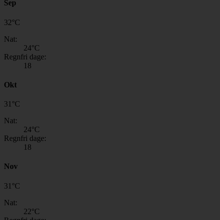
Sep
32
°
C
Nat:
24
°C
Regnfri dage:
18
Okt
31
°
C
Nat:
24
°C
Regnfri dage:
18
Nov
31
°
C
Nat:
22
°C