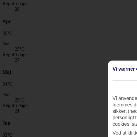
Regnfri dage:
28
Apr
35
°
C
Nat:
25
°C
Regnfri dage:
27
Vi værner 
Maj
34
°
C
Nat:
Vi anvender
25
°C
hjemmeside
Regnfri dage:
21
sikkert (nø
personligt 
Jun
cookies, st
Ved at klik
33
°
C