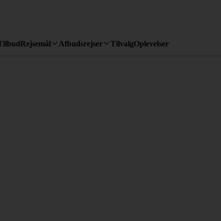
Tilbud
Rejsemål
Afbudsrejser
Tilvalg
Oplevelser