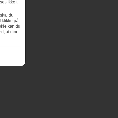
es ikke til
 skal du
t klikke på
okie kan du
ed, at dine