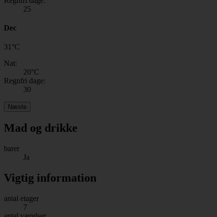
Regnfri dage:
25
Dec
31
°
C
Nat:
20
°C
Regnfri dage:
30
Næste
Mad og drikke
barer
Ja
Vigtig information
antal etager
7
antal værelser