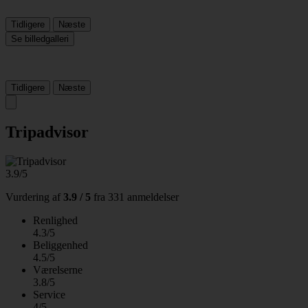
Tidligere
Næste
Se billedgalleri
Tidligere
Næste
Tripadvisor
3.9/5
Vurdering af
3.9 / 5
fra
331 anmeldelser
Renlighed
4.3/5
Beliggenhed
4.5/5
Værelserne
3.8/5
Service
4/5