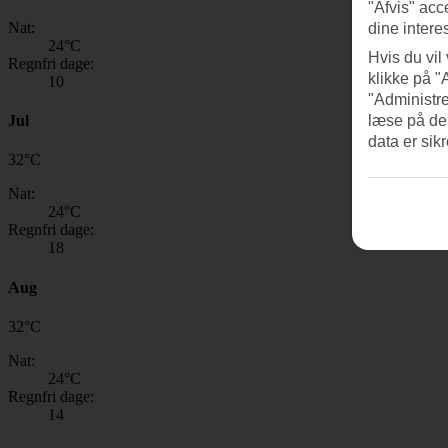
"Afvis" acc
Nat:
dine intere
24
°C
Hvis du vil
Regnfri dage:
klikke på "
10
"Administre
Jul
læse på de
data er sik
32
°
C
Nat:
24
°C
Regnfri dage:
18
Aug
32
°
C
Nat:
24
°C
Regnfri dage:
14