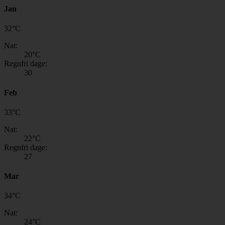
Jan
32
°
C
Nat:
20
°C
Regnfri dage:
30
Feb
33
°
C
Nat:
22
°C
Regnfri dage:
27
Mar
34
°
C
Nat:
24
°C