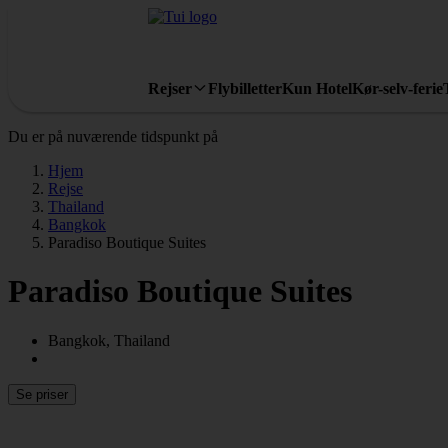
Rejser
Flybilletter
Kun Hotel
Kør-selv-ferie
Du er på nuværende tidspunkt på
Hjem
Rejse
Thailand
Bangkok
Paradiso Boutique Suites
Paradiso Boutique Suites
Bangkok, Thailand
Se priser