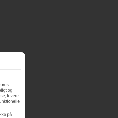
vores
ligt og
se, levere
unktionelle
ikke på