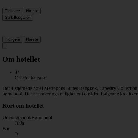
Tidligere
Næste
Se billedgalleri
Tidligere
Næste
Om hotellet
4*
Officiel kategori
Det 4-stjernede hotel Metropolis Suites Bangkok, Tapestry Collection
børnepool. Der er parkeringsmuligheder i omådet. Følgende kreditkort
Kort om hotellet
Udendørspool/Børnepool
Ja/Ja
Bar
Ja