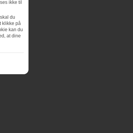
es ikke til
 skal du
t klikke på
okie kan du
ed, at dine