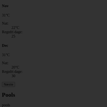
Nov
31
°
C
Nat:
22
°C
Regnfri dage:
25
Dec
31
°
C
Nat:
20
°C
Regnfri dage:
30
Næste
Pools
pools