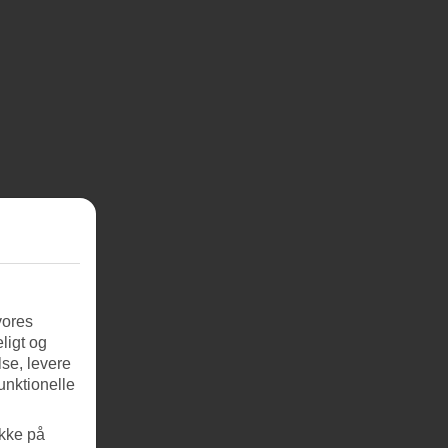
vores
ligt og
se, levere
unktionelle
ikke på