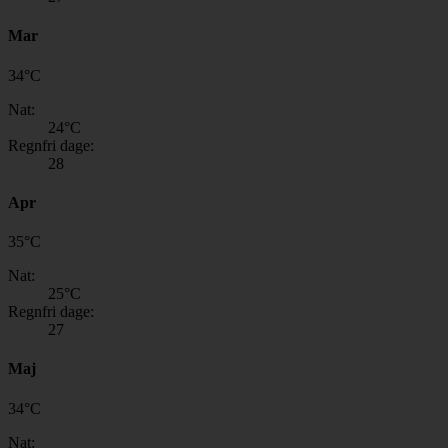
Mar
34
°
C
Nat:
24
°C
Regnfri dage:
28
Apr
35
°
C
Nat:
25
°C
Regnfri dage:
27
Maj
34
°
C
Nat: