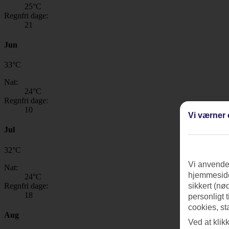
25
°C
Regnfri dage:
21
Jun
33
°
C
Nat:
24
°C
Regnfri dage:
10
Vi værner 
Jul
32
°
C
Vi anvender
Nat:
hjemmeside
24
°C
Regnfri dage:
sikkert (nø
18
personligt 
cookies, st
Aug
Ved at klik