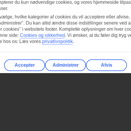
epterer du kun nødvendige cookies, og vores hjemmeside tilpass
sser.
 vælge, hvilke kategorier af cookies du vil acceptere eller afvise,
Administrer". Du kan altid ændre disse indstillinger senere ved a
r cookies" i websitets footer. Komplette oplysninger om hver co
nne side:
Cookies og sikkerhed
.
Vi ønsker, at du føler dig tryg v
re hos os: Læs vores
privatlivspolitik
.
Accepter
Administrer
Afvis