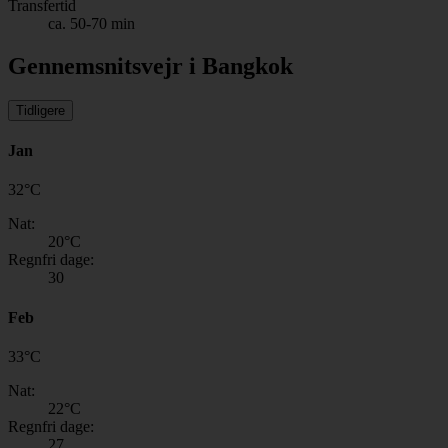
Transfertid
ca. 50-70 min
Gennemsnitsvejr i Bangkok
Tidligere
Jan
32
°
C
Nat:
20
°C
Regnfri dage:
30
Feb
33
°
C
Nat:
22
°C
Regnfri dage:
27