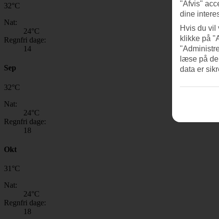
"Afvis" acc
32
°
C
dine intere
Nat:
Hvis du vil
24
°C
klikke på "
Regnfri dage:
14
"Administre
læse på de
Sep
data er sik
32
°
C
Nat:
24
°C
Regnfri dage:
18
Okt
31
°
C
Nat:
24
°C
Regnfri dage:
18