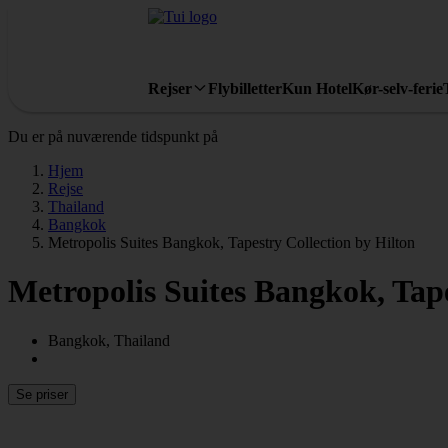
Rejser
Flybilletter
Kun Hotel
Kør-selv-ferie
Du er på nuværende tidspunkt på
Hjem
Rejse
Thailand
Bangkok
Metropolis Suites Bangkok, Tapestry Collection by Hilton
Metropolis Suites Bangkok, Tape
Bangkok, Thailand
Se priser