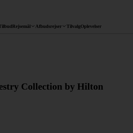
Tilbud
Rejsemål
Afbudsrejser
Tilvalg
Oplevelser
stry Collection by Hilton