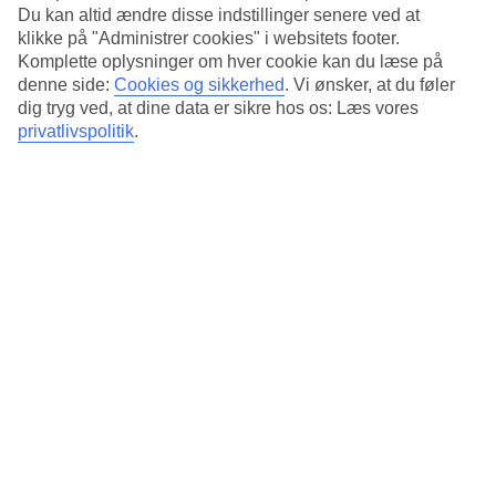
Du kan altid ændre disse indstillinger senere ved at
Kort om hotellet
klikke på "Administrer cookies" i websitets footer.
Komplette oplysninger om hver cookie kan du læse på
Restaurant
denne side:
Cookies og sikkerhed
.
Vi ønsker, at du føler
Ja
dig tryg ved, at dine data er sikre hos os: Læs vores
Transfertid
privatlivspolitik
.
ca. 50-70 min
Gennemsnitsvejr i Bangkok
Tidligere
Jan
32
°
C
Nat:
20
°C
Regnfri dage:
30
Feb