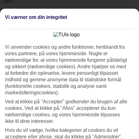
3.8/5
Vurdering af
3.8 / 5
fra
5 anmeldelser
Vi værner om din integritet
Renlighed
4/5
Beliggenhed
3/5
Værelserne
Vi anvender cookies og andre funktioner, heriblandt fra
4/5
vores partnere, på vores hjemmeside. Nogle er
Service
nødvendige for, at vores hjemmeside fungerer pålideligt
3.3/5
Søvnkvalitet
og sikkert (nødvendige cookies). Andre hjælper os med
4/5
at forbedre din oplevelse, levere personligt tilpasset
Standard
indhold og gemme anonyme data til statistiske formål
2.7/5
(funktionelle cookies, statistik og analyse samt
markedsføringscookies).
Om hotellet
Ved at klikke på "Accepter" godkender du brugen af alle
cookies. Ved at klikke på "Afvis" accepterer du kun
3*
nødvendige cookies, og vores hjemmeside tilpasses
Officiel kategori
ikke til dine interesser.
Det 3-stjernede hotel Lucky Hotel Bangkok i Bangkok er et hotel
Hvis du vil vælge, hvilke kategorier af cookies du vil
med WiFi og restaurant. Der er parkeringsmuligheder i omådet.
acceptere eller afvise, skal du klikke på "Administrer".
Følgende kreditkort accepteres på hotellet: Mastercard.