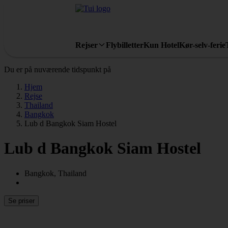
Rejser
Flybilletter
Kun Hotel
Kør-selv-ferie
Du er på nuværende tidspunkt på
Hjem
Rejse
Thailand
Bangkok
Lub d Bangkok Siam Hostel
Lub d Bangkok Siam Hostel
Bangkok, Thailand
Se priser