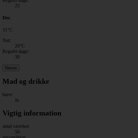
Regnfri dage:
25
Dec
31
°
C
Nat:
20
°C
Regnfri dage:
30
Næste
Mad og drikke
barer
Ja
Vigtig information
antal værelser
50
aircondition