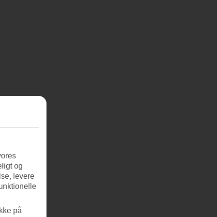
vores
ligt og
se, levere
unktionelle
ikke på