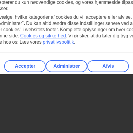
epterer du kun nødvendige cookies, og vores hjemmeside tilpass
sser.
 vælge, hvilke kategorier af cookies du vil acceptere eller afvise,
Administrer". Du kan altid ændre disse indstillinger senere ved a
r cookies" i websitets footer. Komplette oplysninger om hver co
nne side:
Cookies og sikkerhed
.
Vi ønsker, at du føler dig tryg v
re hos os: Læs vores
privatlivspolitik
.
Accepter
Administrer
Afvis