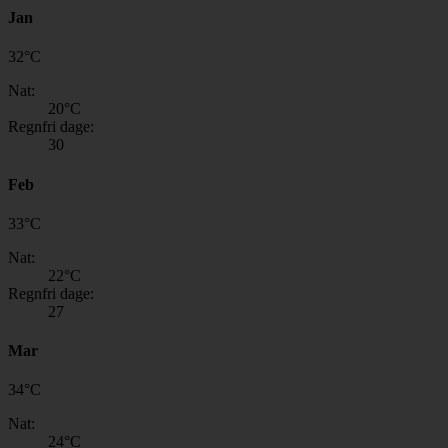
Jan
32
°
C
Nat:
20
°C
Regnfri dage:
30
Feb
33
°
C
Nat:
22
°C
Regnfri dage:
27
Mar
34
°
C
Nat:
24
°C