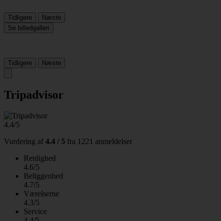
Tidligere
Næste
Se billedgalleri
Tidligere
Næste
Tripadvisor
4.4/5
Vurdering af
4.4 / 5
fra
1221 anmeldelser
Renlighed
4.6/5
Beliggenhed
4.7/5
Værelserne
4.3/5
Service
4.4/5