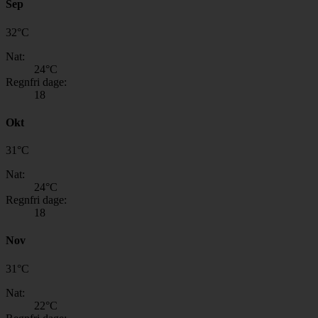
Sep
32
°
C
Nat:
24
°C
Regnfri dage:
18
Okt
31
°
C
Nat:
24
°C
Regnfri dage:
18
Nov
31
°
C
Nat:
22
°C