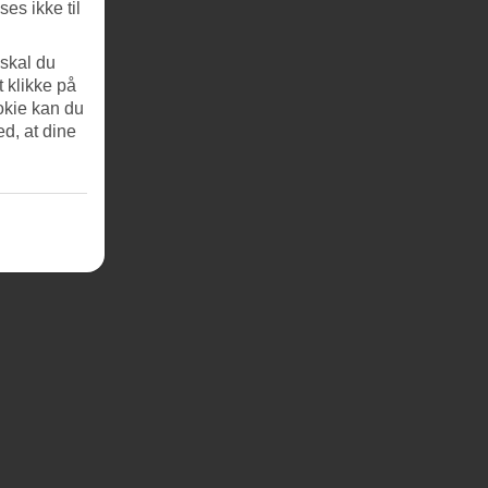
es ikke til
 skal du
t klikke på
okie kan du
ed, at dine