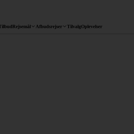
Tilbud
Rejsemål
Afbudsrejser
Tilvalg
Oplevelser