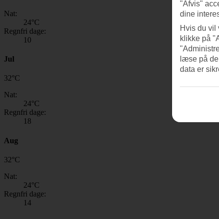
"Afvis" acc
Nat:
dine intere
24
°C
Hvis du vil
Regnfri dage:
klikke på "
10
"Administre
Jul
læse på de
data er sik
32
°
C
Nat:
24
°C
Regnfri dage:
18
Aug
32
°
C
Nat:
24
°C
Regnfri dage:
14