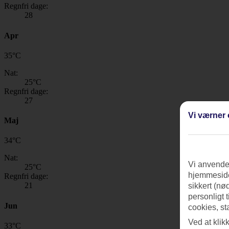
Regnfri dage:
28
Apr
35
°
C
Nat:
25
°C
Regnfri dage:
27
Vi værner 
Maj
34
°
C
Nat:
Vi anvender
25
°C
hjemmeside
Regnfri dage:
21
sikkert (nø
personligt 
Jun
cookies, st
Ved at klik
33
°
C