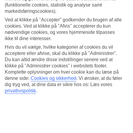
Standard
(funktionelle cookies, statistik og analyse samt
4.2/5
markedsføringscookies).
Om hotellet
Ved at klikke på "Accepter" godkender du brugen af alle
cookies. Ved at klikke på "Afvis" accepterer du kun
5*
nødvendige cookies, og vores hjemmeside tilpasses
Officiel kategori
ikke til dine interesser.
Hvis du vil vælge, hvilke kategorier af cookies du vil
Populært hotel med god beliggenhed
acceptere eller afvise, skal du klikke på "Administrer".
Du kan altid ændre disse indstillinger senere ved at
Populære The Landmark Bangkok ligger centralt ved Sukhumvit
Road i nærheden af shopping, restauranter og en Skytrain-station.
klikke på "Administrer cookies" i websitets footer.
Hotellet har flere restauranter, bar, pool, spa og gym, hvor du kan
Komplette oplysninger om hver cookie kan du læse på
smelte dagens indtryk.
denne side:
Cookies og sikkerhed
.
Vi ønsker, at du føler
dig tryg ved, at dine data er sikre hos os: Læs vores
Der er cirka en kilometer til fiskemarkedet Sukhumvit, og Grand
privatlivspolitik
.
Palace ligger cirka seks kilometer fra hotellet.
På The Landmark Bangkok er der:
Pool med solterrasse og poolbar
Restaurant og bar
Gym og squash
Spa, sauna og massage