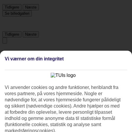
Tidligere
Næste
Se billedgalleri
Tidligere
Næste
Tripadvisor
Vi værner om din integritet
4.5/5
Vurdering af
4.5 / 5
fra
2050 anmeldelser
Vi anvender cookies og andre funktioner, heriblandt fra
Renlighed
vores partnere, på vores hjemmeside. Nogle er
4.5/5
nødvendige for, at vores hjemmeside fungerer pålideligt
Beliggenhed
og sikkert (nødvendige cookies). Andre hjælper os med
4.3/5
at forbedre din oplevelse, levere personligt tilpasset
Værelserne
4.3/5
indhold og gemme anonyme data til statistiske formål
Service
(funktionelle cookies, statistik og analyse samt
4.5/5
markedsføringscookies).