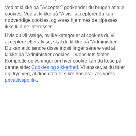
Søvnkvalitet
4.5/5
Ved at klikke på "Accepter" godkender du brugen af alle
Standard
cookies. Ved at klikke på "Afvis" accepterer du kun
4.3/5
nødvendige cookies, og vores hjemmeside tilpasses
ikke til dine interesser.
Om hotellet
Hvis du vil vælge, hvilke kategorier af cookies du vil
acceptere eller afvise, skal du klikke på "Administrer".
5*
Du kan altid ændre disse indstillinger senere ved at
Officiel kategori
klikke på "Administrer cookies" i websitets footer.
Det 5-stjernede hotel Jubilee Prestige Hotel Ratchadapisek i
Komplette oplysninger om hver cookie kan du læse på
Bangkok er et hotel med bar, morgenmadsbuffet og WiFi. På
denne side:
Cookies og sikkerhed
.
Vi ønsker, at du føler
hotellet kan du nyde Både massage og sauna. hvis børnene er med
dig tryg ved, at dine data er sikre hos os: Læs vores
findes der barnepasning, børnepool og legeplads. Der er
privatlivspolitik
.
parkeringsmuligheder i omådet. Følgende kreditkort accepteres på
hotellet: American Express, Diners Club, Mastercard og Visa.
Kort om hotellet
Udendørspool
Ja
Transfertid
ca. 50-70 min