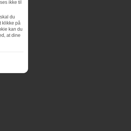
es ikke til
 skal du
t klikke på
okie kan du
ed, at dine