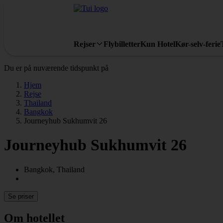
Rejser
Flybilletter
Kun Hotel
Kør-selv-ferie
Du er på nuværende tidspunkt på
Hjem
Rejse
Thailand
Bangkok
Journeyhub Sukhumvit 26
Journeyhub Sukhumvit 26
Bangkok, Thailand
Se priser
Om hotellet