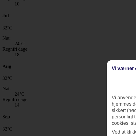
10
Jul
32
°
C
Nat:
24
°C
Regnfri dage:
18
Aug
Vi værner 
32
°
C
Nat:
24
°C
Vi anvender
Regnfri dage:
hjemmeside
14
sikkert (nø
personligt 
Sep
cookies, st
32
°
C
Ved at klik