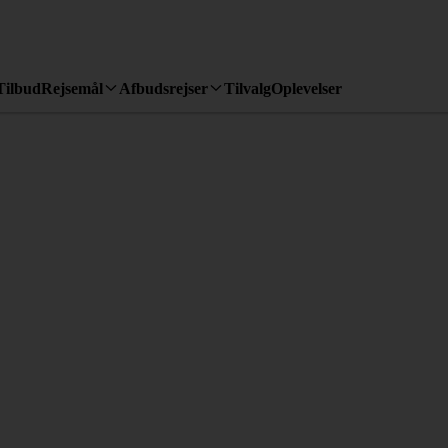
Tilbud
Rejsemål
Afbudsrejser
Tilvalg
Oplevelser