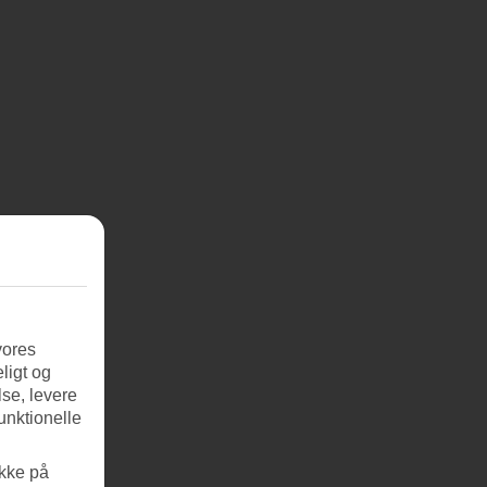
vores
ligt og
se, levere
unktionelle
ikke på