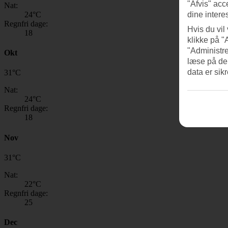
"Afvis" acc
Nat:
24
°C
dine intere
Regnfri dage:
Hvis du vil
18
klikke på "
"Administre
Okt
læse på de
data er sik
31
°
C
Nat:
24
°C
Regnfri dage:
18
Nov
31
°
C
Nat:
22
°C
Regnfri dage:
25
Dec