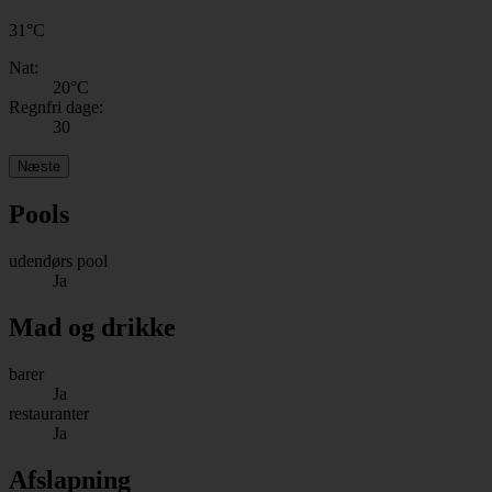
31
°
C
Nat:
20
°C
Regnfri dage:
30
Næste
Pools
udendørs pool
Ja
Mad og drikke
barer
Ja
restauranter
Ja
Afslapning