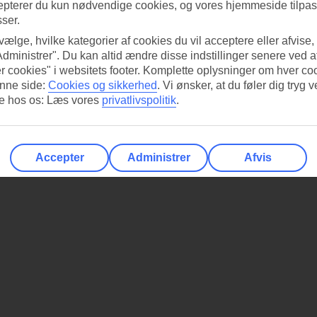
epterer du kun nødvendige cookies, og vores hjemmeside tilpass
sser.
 vælge, hvilke kategorier af cookies du vil acceptere eller afvise,
Administrer". Du kan altid ændre disse indstillinger senere ved a
r cookies" i websitets footer. Komplette oplysninger om hver co
nne side:
Cookies og sikkerhed
.
Vi ønsker, at du føler dig tryg v
re hos os: Læs vores
privatlivspolitik
.
Accepter
Administrer
Afvis