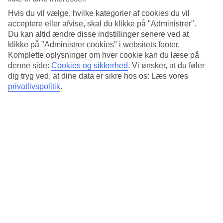
Hvis du vil vælge, hvilke kategorier af cookies du vil
Gennemsnitsvejr i Bangkok
acceptere eller afvise, skal du klikke på "Administrer".
Du kan altid ændre disse indstillinger senere ved at
Tidligere
klikke på "Administrer cookies" i websitets footer.
Komplette oplysninger om hver cookie kan du læse på
Jan
denne side:
Cookies og sikkerhed
.
Vi ønsker, at du føler
dig tryg ved, at dine data er sikre hos os: Læs vores
32
°
C
privatlivspolitik
.
Nat:
20
°C
Regnfri dage:
30
Feb
33
°
C
Nat:
22
°C
Regnfri dage:
27