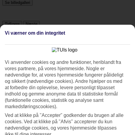
Se billedgalleri
Tidligere
Næste
Vi værner om din integritet
Om hotellet
3*
Officiel kategori
Vi anvender cookies og andre funktioner, heriblandt fra
vores partnere, på vores hjemmeside. Nogle er
Det 3-stjernede hotel ICheck Inn Gems Center Silom i Bangkok er
nødvendige for, at vores hjemmeside fungerer pålideligt
et hotel med bar, WiFi og restaurant. På hotellet kan du nyde
og sikkert (nødvendige cookies). Andre hjælper os med
massage. Der er parkeringsmuligheder i omådet. Hotellet blev senest
at forbedre din oplevelse, levere personligt tilpasset
renoveret år 2013. Følgende kreditkort accepteres på hotellet:
Mastercard og Visa.
indhold og gemme anonyme data til statistiske formål
(funktionelle cookies, statistik og analyse samt
Kort om hotellet
markedsføringscookies).
Ved at klikke på "Accepter" godkender du brugen af alle
Restaurant/Bar
cookies. Ved at klikke på "Afvis" accepterer du kun
Ja/Ja
Transfertid
nødvendige cookies, og vores hjemmeside tilpasses
ca. 50-70 min
ikke til dine interesser.