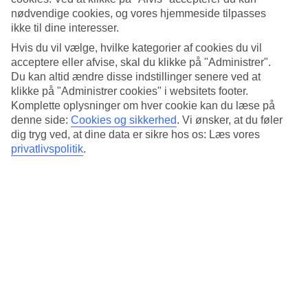
Standard
nødvendige cookies, og vores hjemmeside tilpasses
4.8/5
ikke til dine interesser.
Om hotellet
Hvis du vil vælge, hvilke kategorier af cookies du vil
acceptere eller afvise, skal du klikke på "Administrer".
4*
Du kan altid ændre disse indstillinger senere ved at
Officiel kategori
klikke på "Administrer cookies" i websitets footer.
Komplette oplysninger om hver cookie kan du læse på
Det 4-stjernede hotel Hotel JAL City Bangkok i Bangkok er et hotel
denne side:
Cookies og sikkerhed
.
Vi ønsker, at du føler
med bar, morgenmadsbuffet og WiFi. På hotellet kan du nyde Både
massage og sauna. hvis børnene er med findes der børnepool. Der er
dig tryg ved, at dine data er sikre hos os: Læs vores
parkeringsmuligheder i omådet. Følgende kreditkort accepteres på
privatlivspolitik
.
hotellet: Mastercard og Visa.
Kort om hotellet
Udendørspool/Børnepool
Ja/Ja
Restaurant/Bar
Ja/Ja
Transfertid
ca. 50-70 min
Gennemsnitsvejr i Bangkok