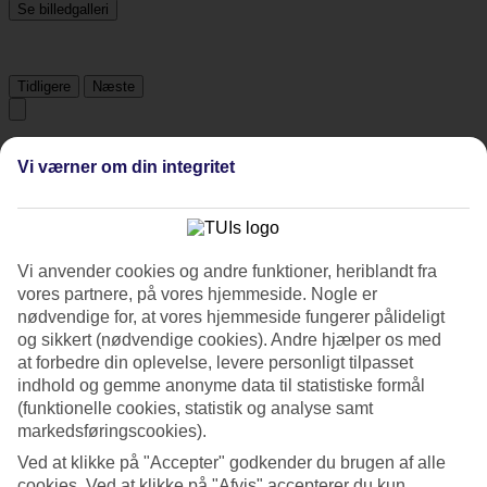
Se billedgalleri
Tidligere
Næste
Tripadvisor
Vi værner om din integritet
4.9/5
Vurdering af
4.9 / 5
fra
442 anmeldelser
Vi anvender cookies og andre funktioner, heriblandt fra
vores partnere, på vores hjemmeside. Nogle er
Renlighed
4.9/5
nødvendige for, at vores hjemmeside fungerer pålideligt
Beliggenhed
og sikkert (nødvendige cookies). Andre hjælper os med
4.9/5
at forbedre din oplevelse, levere personligt tilpasset
Værelserne
indhold og gemme anonyme data til statistiske formål
4.9/5
(funktionelle cookies, statistik og analyse samt
Service
markedsføringscookies).
5/5
Søvnkvalitet
Ved at klikke på "Accepter" godkender du brugen af alle
4.9/5
cookies. Ved at klikke på "Afvis" accepterer du kun