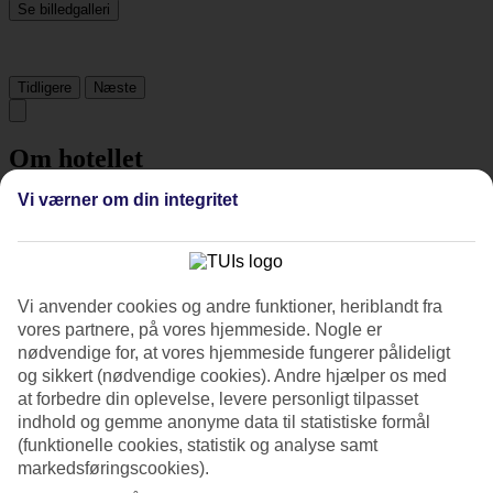
Se billedgalleri
Tidligere
Næste
Om hotellet
Vi værner om din integritet
4*
Officiel kategori
Det 4-stjernede hotel Holiday Inn Bangkok i Bangkok er et hotel
med bar, morgenmadsbuffet og WiFi. På hotellet kan du nyde Både
massage og sauna. hvis børnene er med findes der barnepasning.
Vi anvender cookies og andre funktioner, heriblandt fra
Der er parkeringsmuligheder i omådet. Hotellet blev senest
vores partnere, på vores hjemmeside. Nogle er
renoveret år 2018. Følgende kreditkort accepteres på hotellet:
nødvendige for, at vores hjemmeside fungerer pålideligt
American Express, Diners Club, Mastercard og Visa.
og sikkert (nødvendige cookies). Andre hjælper os med
at forbedre din oplevelse, levere personligt tilpasset
Kort om hotellet
indhold og gemme anonyme data til statistiske formål
(funktionelle cookies, statistik og analyse samt
Udendørspool
Ja
markedsføringscookies).
Restaurant/Bar