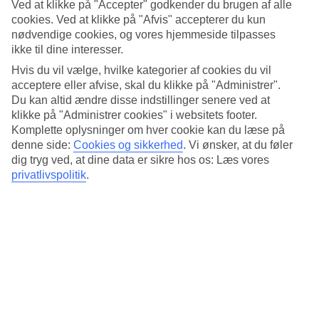
Ved at klikke på "Accepter" godkender du brugen af alle
Ja/Ja
cookies. Ved at klikke på "Afvis" accepterer du kun
Transfertid
ca. 50-70 min
nødvendige cookies, og vores hjemmeside tilpasses
ikke til dine interesser.
Gennemsnitsvejr i Bangkok
Hvis du vil vælge, hvilke kategorier af cookies du vil
acceptere eller afvise, skal du klikke på "Administrer".
Tidligere
Du kan altid ændre disse indstillinger senere ved at
klikke på "Administrer cookies" i websitets footer.
Jan
Komplette oplysninger om hver cookie kan du læse på
denne side:
Cookies og sikkerhed
.
Vi ønsker, at du føler
32
°
C
dig tryg ved, at dine data er sikre hos os: Læs vores
privatlivspolitik
.
Nat:
20
°C
Regnfri dage:
30
Feb
33
°
C
Nat:
22
°C