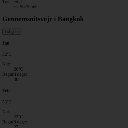
Transfertid
ca. 50-70 min
Gennemsnitsvejr i Bangkok
Tidligere
Jan
32
°
C
Nat:
20
°C
Regnfri dage:
30
Feb
33
°
C
Nat:
22
°C
Regnfri dage:
27