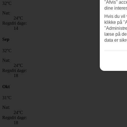
"Afvis" acc
32
°
C
dine intere
Nat:
Hvis du vil
24
°C
klikke på "
Regnfri dage:
14
"Administre
læse på de
Sep
data er sik
32
°
C
Nat:
24
°C
Regnfri dage:
18
Okt
31
°
C
Nat:
24
°C
Regnfri dage:
18