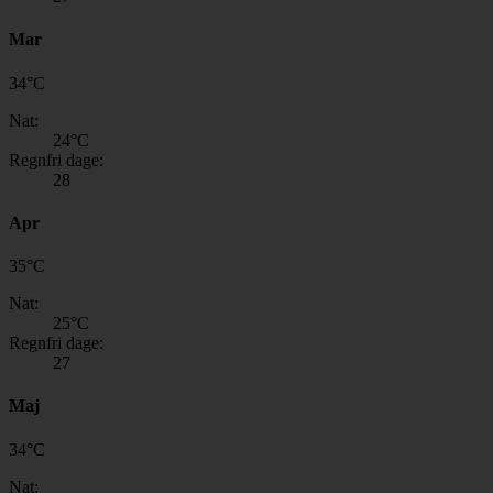
Mar
34
°
C
Nat:
24
°C
Regnfri dage:
28
Apr
35
°
C
Nat:
25
°C
Regnfri dage:
27
Maj
34
°
C
Nat: