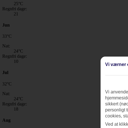
25
°C
Regnfri dage:
21
Jun
33
°
C
Nat:
24
°C
Regnfri dage:
10
Vi værner 
Jul
32
°
C
Vi anvender
Nat:
hjemmeside
24
°C
Regnfri dage:
sikkert (nø
18
personligt 
cookies, st
Aug
Ved at klik