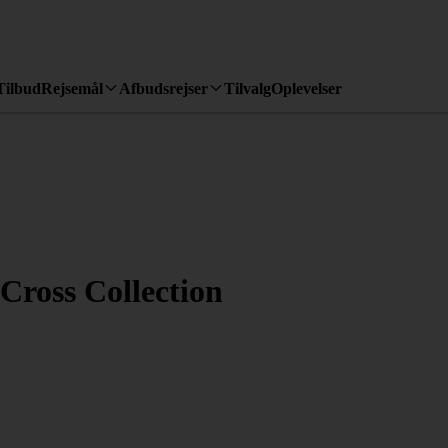
Tilbud
Rejsemål
Afbudsrejser
Tilvalg
Oplevelser
Cross Collection