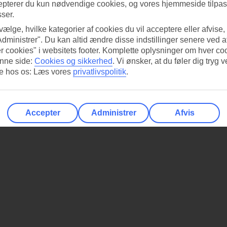
epterer du kun nødvendige cookies, og vores hjemmeside tilpass
sser.
 vælge, hvilke kategorier af cookies du vil acceptere eller afvise,
Administrer". Du kan altid ændre disse indstillinger senere ved a
r cookies" i websitets footer. Komplette oplysninger om hver co
nne side:
Cookies og sikkerhed
.
Vi ønsker, at du føler dig tryg v
re hos os: Læs vores
privatlivspolitik
.
Accepter
Administrer
Afvis