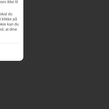
es ikke til
 skal du
t klikke på
okie kan du
ed, at dine