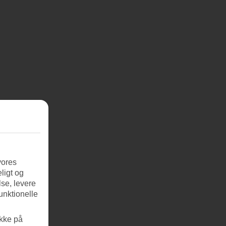
vores
ligt og
se, levere
unktionelle
ikke på