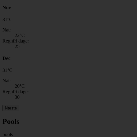
Nov
31
°
C
Nat:
22
°C
Regnfri dage:
25
Dec
31
°
C
Nat:
20
°C
Regnfri dage:
30
Næste
Pools
pools