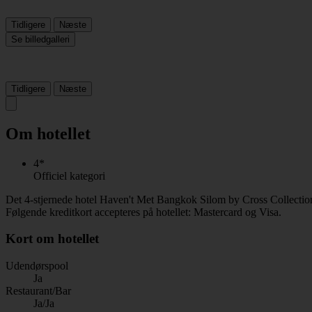
Tidligere
Næste
Se billedgalleri
Tidligere
Næste
Om hotellet
4*
Officiel kategori
Det 4-stjernede hotel Haven't Met Bangkok Silom by Cross Collection
Følgende kreditkort accepteres på hotellet: Mastercard og Visa.
Kort om hotellet
Udendørspool
Ja
Restaurant/Bar
Ja/Ja