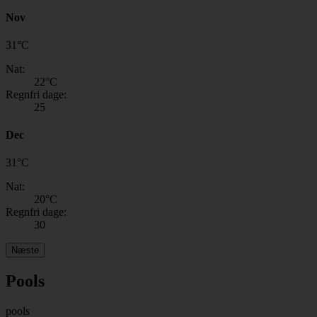
Nov
31
°
C
Nat:
22
°C
Regnfri dage:
25
Dec
31
°
C
Nat:
20
°C
Regnfri dage:
30
Næste
Pools
pools