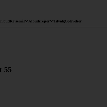
Tilbud
Rejsemål
Afbudsrejser
Tilvalg
Oplevelser
t 55