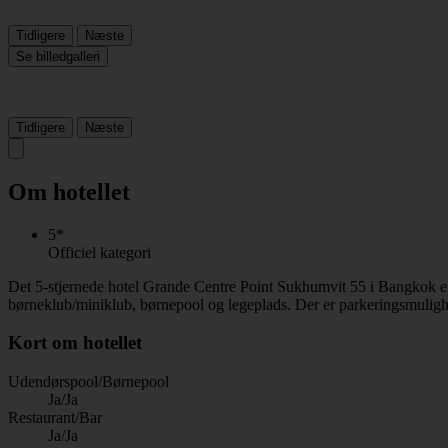
Tidligere
Næste
Se billedgalleri
Tidligere
Næste
Om hotellet
5*
Officiel kategori
Det 5-stjernede hotel Grande Centre Point Sukhumvit 55 i Bangkok er
børneklub/miniklub, børnepool og legeplads. Der er parkeringsmuligh
Kort om hotellet
Udendørspool/Børnepool
Ja/Ja
Restaurant/Bar
Ja/Ja