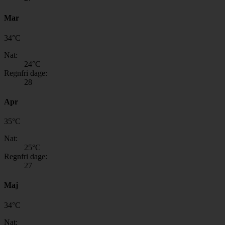
Mar
34
°
C
Nat:
24
°C
Regnfri dage:
28
Apr
35
°
C
Nat:
25
°C
Regnfri dage:
27
Maj
34
°
C
Nat: