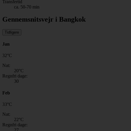
Transfertid
ca. 50-70 min
Gennemsnitsvejr i Bangkok
Tidligere
Jan
32
°
C
Nat:
20
°C
Regnfri dage:
30
Feb
33
°
C
Nat:
22
°C
Regnfri dage:
27