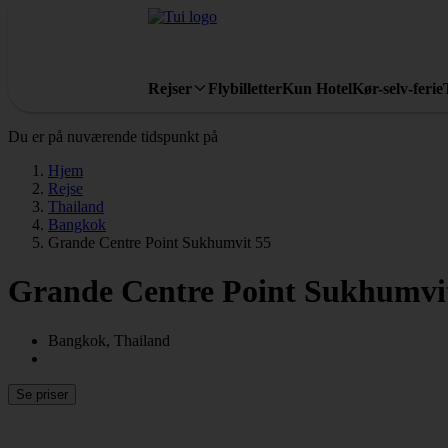
Rejser
Flybilletter
Kun Hotel
Kør-selv-ferie
Du er på nuværende tidspunkt på
Hjem
Rejse
Thailand
Bangkok
Grande Centre Point Sukhumvit 55
Grande Centre Point Sukhumvi
Bangkok, Thailand
Se priser