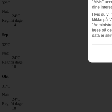
"Afvis" acc
32
°
C
dine intere
Nat:
Hvis du vil
24
°C
klikke på "
Regnfri dage:
14
"Administre
læse på de
Sep
data er sik
32
°
C
Nat:
24
°C
Regnfri dage:
18
Okt
31
°
C
Nat:
24
°C
Regnfri dage:
18