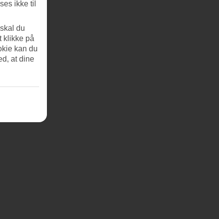
es ikke til
 skal du
t klikke på
okie kan du
ed, at dine