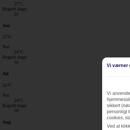
25
°C
Regnfri dage:
21
Jun
33
°
C
Nat:
24
°C
Regnfri dage:
10
Vi værner 
Jul
32
°
C
Vi anvender
Nat:
hjemmeside
24
°C
Regnfri dage:
sikkert (nø
18
personligt 
cookies, st
Aug
Ved at klik