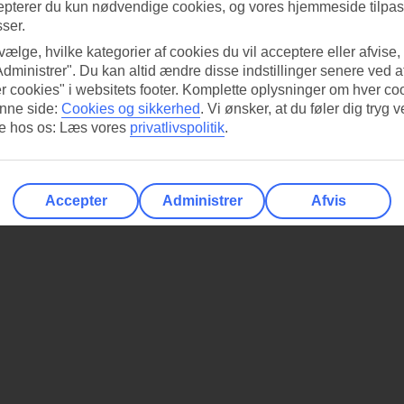
epterer du kun nødvendige cookies, og vores hjemmeside tilpass
sser.
 vælge, hvilke kategorier af cookies du vil acceptere eller afvise,
Administrer". Du kan altid ændre disse indstillinger senere ved a
r cookies" i websitets footer. Komplette oplysninger om hver co
nne side:
Cookies og sikkerhed
.
Vi ønsker, at du føler dig tryg v
re hos os: Læs vores
privatlivspolitik
.
Accepter
Administrer
Afvis