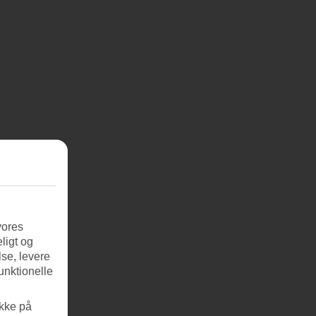
vores
ligt og
se, levere
unktionelle
ikke på