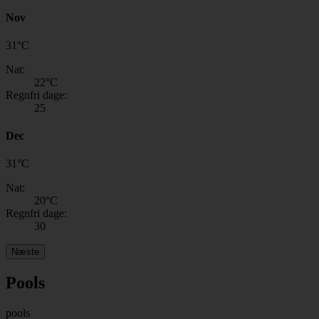
Nov
31
°
C
Nat:
22
°C
Regnfri dage:
25
Dec
31
°
C
Nat:
20
°C
Regnfri dage:
30
Næste
Pools
pools