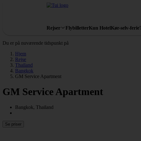
Rejser
Flybilletter
Kun Hotel
Kør-selv-ferie
Du er på nuværende tidspunkt på
Hjem
Rejse
Thailand
Bangkok
GM Service Apartment
GM Service Apartment
Bangkok, Thailand
Se priser