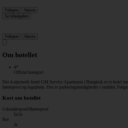
Tidligere
Næste
Se billedgalleri
Tidligere
Næste
Om hotellet
4*
Officiel kategori
Det 4-stjernede hotel GM Service Apartment i Bangkok er et hotel me
børnepool og legeplads. Der er parkeringsmuligheder i omådet. Følgen
Kort om hotellet
Udendørspool/Børnepool
Ja/Ja
Bar
Ja