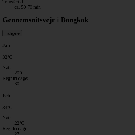
Transfertid
ca. 50-70 min
Gennemsnitsvejr i Bangkok
Tidligere
Jan
32
°
C
Nat:
20
°C
Regnfri dage:
30
Feb
33
°
C
Nat:
22
°C
Regnfri dage:
27