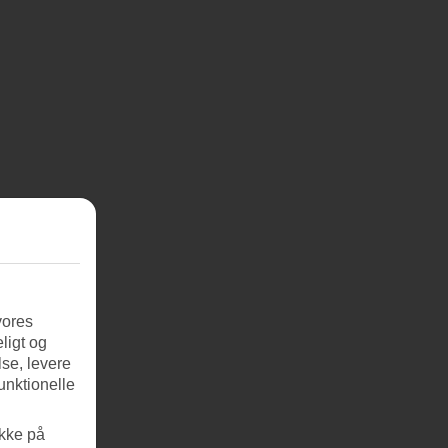
vores
ligt og
se, levere
unktionelle
ikke på