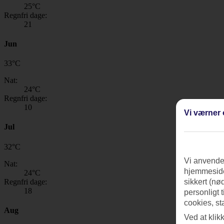
25
°C
Regnfri dage:
21
Jun
33
°
C
Nat:
24
°C
Regnfri dage:
10
Vi værner 
Jul
32
°
C
Vi anvender
Nat:
hjemmeside
24
°C
Regnfri dage:
sikkert (nø
18
personligt 
cookies, st
Aug
Ved at klik