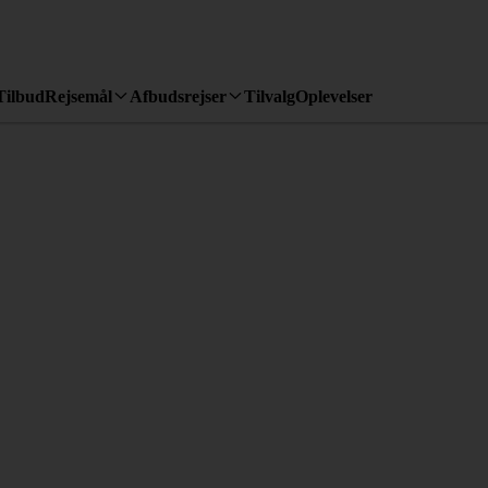
Tilbud
Rejsemål
Afbudsrejser
Tilvalg
Oplevelser