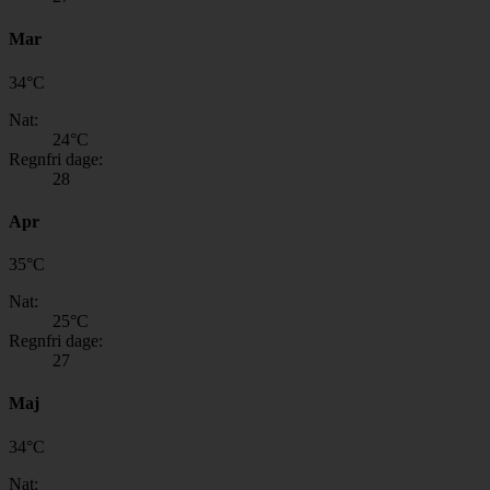
Mar
34
°
C
Nat:
24
°C
Regnfri dage:
28
Apr
35
°
C
Nat:
25
°C
Regnfri dage:
27
Maj
34
°
C
Nat: