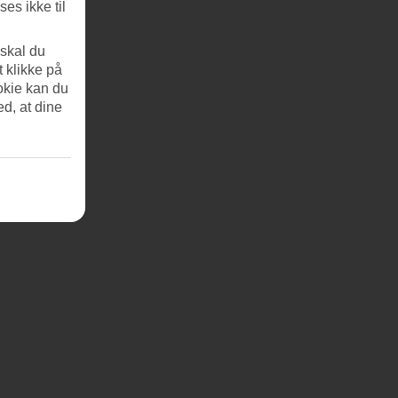
es ikke til
 skal du
t klikke på
okie kan du
ed, at dine