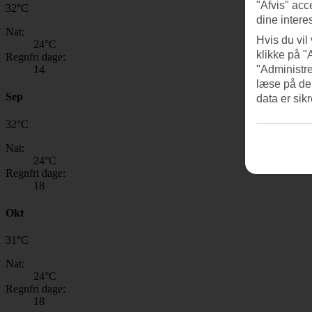
"Afvis" acc
32
°
C
dine intere
Nat:
Hvis du vil
24
°C
klikke på "
Regnfri dage:
14
"Administre
læse på de
Sep
data er sik
32
°
C
Nat:
24
°C
Regnfri dage:
18
Okt
31
°
C
Nat:
24
°C
Regnfri dage:
18