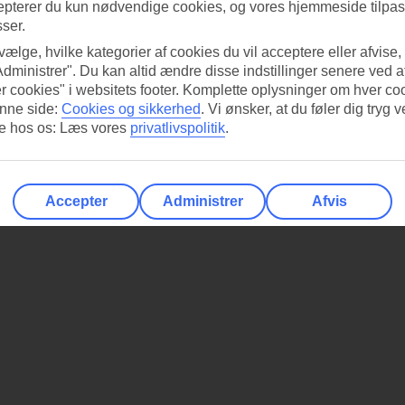
epterer du kun nødvendige cookies, og vores hjemmeside tilpass
sser.
 vælge, hvilke kategorier af cookies du vil acceptere eller afvise,
Administrer". Du kan altid ændre disse indstillinger senere ved a
r cookies" i websitets footer. Komplette oplysninger om hver co
nne side:
Cookies og sikkerhed
.
Vi ønsker, at du føler dig tryg v
re hos os: Læs vores
privatlivspolitik
.
Accepter
Administrer
Afvis