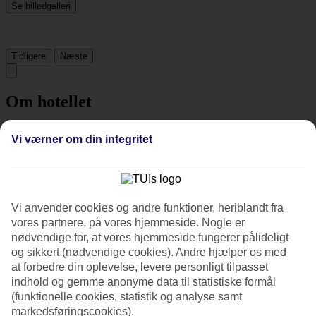
Se billedgalleri
Tidligere
Næste
Om hotellet
5*
Vi værner om din integritet
Officiel kategori
Det 5-stjernede hotel Emporium Suites by Chatrium i Bangkok er et
hotel med bar, morgenmadsbuffet og WiFi. På hotellet kan du nyde
Både massage og sauna. hvis børnene er med findes der
barnepasning, børneklub/miniklub, børnepool og legeplads. Der er
Vi anvender cookies og andre funktioner, heriblandt fra
parkeringsmuligheder i omådet. Hotellet blev senest renoveret år
vores partnere, på vores hjemmeside. Nogle er
2006. Følgende kreditkort accepteres på hotellet: American Express,
nødvendige for, at vores hjemmeside fungerer pålideligt
Diners Club, Mastercard og Visa.
og sikkert (nødvendige cookies). Andre hjælper os med
at forbedre din oplevelse, levere personligt tilpasset
Kort om hotellet
indhold og gemme anonyme data til statistiske formål
(funktionelle cookies, statistik og analyse samt
Udendørspool/Børnepool
markedsføringscookies).
Ja/Ja