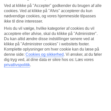
Restaurant/Bar
Ved at klikke på "Accepter" godkender du brugen af alle
Ja/Ja
cookies. Ved at klikke på "Afvis" accepterer du kun
Transfertid
nødvendige cookies, og vores hjemmeside tilpasses
ca. 50-70 min
ikke til dine interesser.
Gennemsnitsvejr i Bangkok
Hvis du vil vælge, hvilke kategorier af cookies du vil
acceptere eller afvise, skal du klikke på "Administrer".
Tidligere
Du kan altid ændre disse indstillinger senere ved at
klikke på "Administrer cookies" i websitets footer.
Jan
Komplette oplysninger om hver cookie kan du læse på
denne side:
Cookies og sikkerhed
.
Vi ønsker, at du føler
32
°
C
dig tryg ved, at dine data er sikre hos os: Læs vores
privatlivspolitik
.
Nat:
20
°C
Regnfri dage:
30
Feb
33
°
C
Nat: