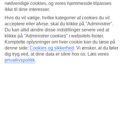
Standard
nødvendige cookies, og vores hjemmeside tilpasses
4.7/5
ikke til dine interesser.
Om hotellet
Hvis du vil vælge, hvilke kategorier af cookies du vil
acceptere eller afvise, skal du klikke på "Administrer".
Du kan altid ændre disse indstillinger senere ved at
4*
klikke på "Administrer cookies" i websitets footer.
Officiel kategori
Komplette oplysninger om hver cookie kan du læse på
Det 4-stjernede hotel Dusitd2 Samyan Bangkok i Bangkok er et
denne side:
Cookies og sikkerhed
.
Vi ønsker, at du føler
hotel med bar, morgenmadsbuffet og WiFi. På hotellet kan du nyde
dig tryg ved, at dine data er sikre hos os: Læs vores
massage. Der er parkeringsmuligheder i omådet. Hotellet blev senest
privatlivspolitik
.
renoveret år 2023. Følgende kreditkort accepteres på hotellet:
American Express, Mastercard og Visa.
Kort om hotellet
Udendørspool
Ja
Restaurant/Bar
Ja/Ja
Transfertid
ca. 50-70 min
Gennemsnitsvejr i Bangkok