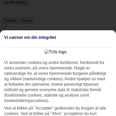
Se billedgalleri
Tidligere
Næste
Tripadvisor
Vi værner om din integritet
4.9/5
Vurdering af
4.9 / 5
fra
624 anmeldelser
Vi anvender cookies og andre funktioner, heriblandt fra
vores partnere, på vores hjemmeside. Nogle er
Renlighed
nødvendige for, at vores hjemmeside fungerer pålideligt
4.9/5
og sikkert (nødvendige cookies). Andre hjælper os med
Beliggenhed
at forbedre din oplevelse, levere personligt tilpasset
4.5/5
Værelserne
indhold og gemme anonyme data til statistiske formål
4.9/5
(funktionelle cookies, statistik og analyse samt
Service
markedsføringscookies).
4.9/5
Søvnkvalitet
Ved at klikke på "Accepter" godkender du brugen af alle
4.9/5
cookies. Ved at klikke på "Afvis" accepterer du kun