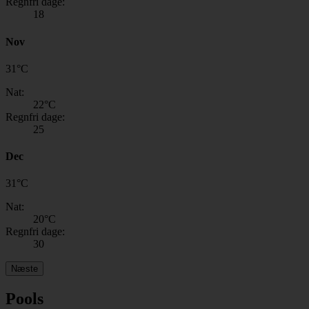
Regnfri dage:
18
Nov
31
°
C
Nat:
22
°C
Regnfri dage:
25
Dec
31
°
C
Nat:
20
°C
Regnfri dage:
30
Næste
Pools