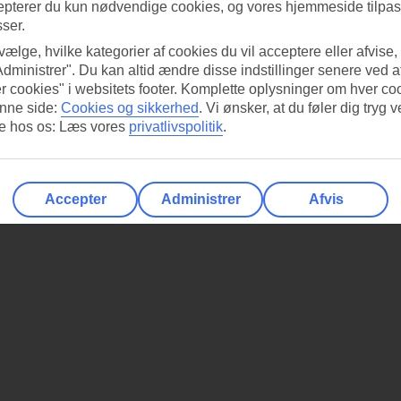
epterer du kun nødvendige cookies, og vores hjemmeside tilpass
sser.
 vælge, hvilke kategorier af cookies du vil acceptere eller afvise,
Administrer". Du kan altid ændre disse indstillinger senere ved a
r cookies" i websitets footer. Komplette oplysninger om hver co
nne side:
Cookies og sikkerhed
.
Vi ønsker, at du føler dig tryg v
re hos os: Læs vores
privatlivspolitik
.
Accepter
Administrer
Afvis