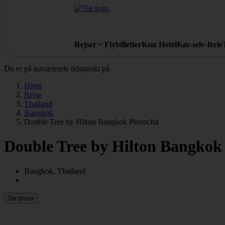
Rejser
Flybilletter
Kun Hotel
Kør-selv-ferie
Du er på nuværende tidspunkt på
Hjem
Rejse
Thailand
Bangkok
Double Tree by Hilton Bangkok Ploenchit
Double Tree by Hilton Bangkok 
Bangkok, Thailand
Se priser