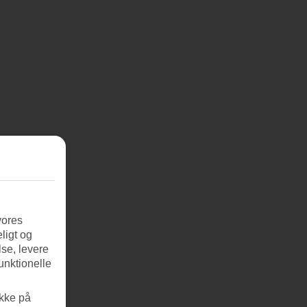
vores
ligt og
se, levere
unktionelle
ikke på