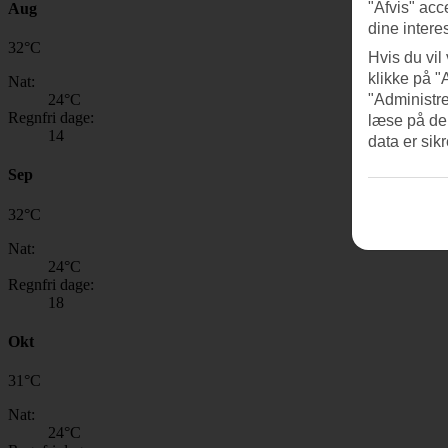
"Afvis" acc
Aug
dine intere
32
°
C
Hvis du vil
klikke på "
Nat:
24
°C
"Administre
Regnfri dage:
læse på de
14
data er sik
Sep
32
°
C
Nat:
24
°C
Regnfri dage:
18
Okt
31
°
C
Nat:
24
°C