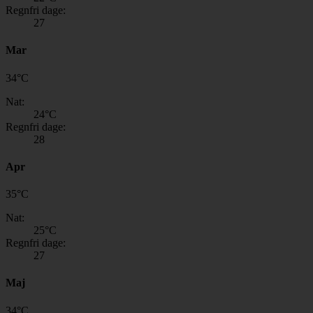
Regnfri dage:
27
Mar
34
°
C
Nat:
24
°C
Regnfri dage:
28
Apr
35
°
C
Nat:
25
°C
Regnfri dage:
27
Maj
34
°
C