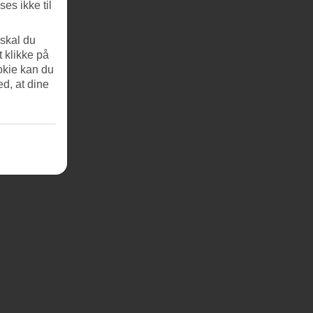
es ikke til
 skal du
t klikke på
okie kan du
ed, at dine