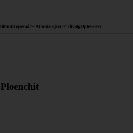
Tilbud
Rejsemål
Afbudsrejser
Tilvalg
Oplevelser
Ploenchit