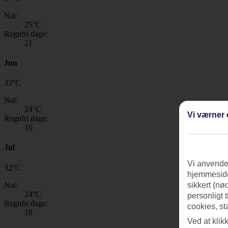
Nat:
25
°C
Regnfri dage:
21
Jun
33
°
C
Nat:
24
°C
Vi værner 
Regnfri dage:
10
Jul
Vi anvender
32
°
C
hjemmeside
Nat:
sikkert (nø
24
°C
personligt 
Regnfri dage:
cookies, st
18
Ved at klik