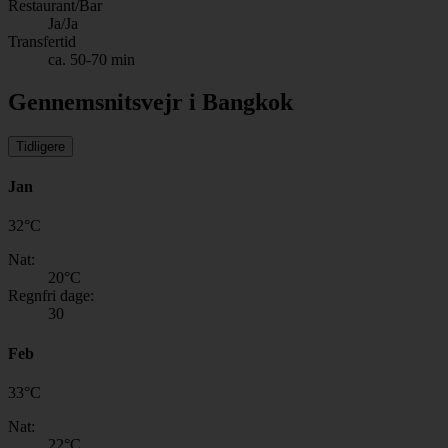
Restaurant/Bar
Ja/Ja
Transfertid
ca. 50-70 min
Gennemsnitsvejr i Bangkok
Tidligere
Jan
32
°
C
Nat:
20
°C
Regnfri dage:
30
Feb
33
°
C
Nat:
22
°C