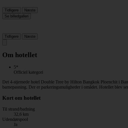
Tidligere
Næste
Se billedgalleri
Tidligere
Næste
Om hotellet
5*
Officiel kategori
Det 4-stjernede hotel Double Tree by Hilton Bangkok Ploenchit i Ban
barnepasning. Der er parkeringsmuligheder i omådet. Hotellet blev se
Kort om hotellet
Til strand/badning
32,6 km
Udendørspool
Ja