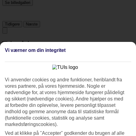
Se billedgalleri
Tidligere
Næste
Tripadvisor
Vi værner om din integritet
4.6/5
Vurdering af
4.6 / 5
fra
2452 anmeldelser
Vi anvender cookies og andre funktioner, heriblandt fra
Renlighed
vores partnere, på vores hjemmeside. Nogle er
4.8/5
nødvendige for, at vores hjemmeside fungerer pålideligt
Beliggenhed
og sikkert (nødvendige cookies). Andre hjælper os med
4.2/5
Værelserne
at forbedre din oplevelse, levere personligt tilpasset
4.6/5
indhold og gemme anonyme data til statistiske formål
Service
(funktionelle cookies, statistik og analyse samt
4.7/5
markedsføringscookies).
Søvnkvalitet
4.7/5
Ved at klikke på "Accepter" godkender du brugen af alle