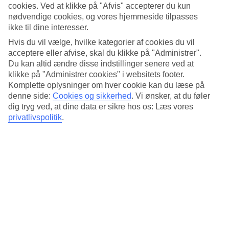
Standard
cookies. Ved at klikke på "Afvis" accepterer du kun
4.4/5
nødvendige cookies, og vores hjemmeside tilpasses
ikke til dine interesser.
Om hotellet
Hvis du vil vælge, hvilke kategorier af cookies du vil
acceptere eller afvise, skal du klikke på "Administrer".
5*
Du kan altid ændre disse indstillinger senere ved at
Officiel kategori
klikke på "Administrer cookies" i websitets footer.
Det 5-stjernede hotel COMO Metropolitan Bangkok i Bangkok er et
Komplette oplysninger om hver cookie kan du læse på
hotel med bar, morgenmadsbuffet og WiFi. På hotellet kan du nyde
denne side:
Cookies og sikkerhed
.
Vi ønsker, at du føler
Både massage og sauna. hvis børnene er med findes der
dig tryg ved, at dine data er sikre hos os: Læs vores
barnepasning. Der er parkeringsmuligheder i omådet. Følgende
privatlivspolitik
.
kreditkort accepteres på hotellet: American Express, Mastercard og
Visa.
Kort om hotellet
Udendørspool
Ja
Restaurant/Bar
Ja/Ja
Transfertid
ca. 50-70 min