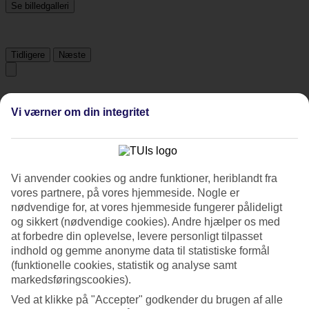
Se billedgalleri
Tidligere
Næste
Tripadvisor
Vi værner om din integritet
4/5
Vurdering af
4 / 5
fra
501 anmeldelser
Vi anvender cookies og andre funktioner, heriblandt fra
Renlighed
vores partnere, på vores hjemmeside. Nogle er
4.4/5
nødvendige for, at vores hjemmeside fungerer pålideligt
Beliggenhed
og sikkert (nødvendige cookies). Andre hjælper os med
4.3/5
at forbedre din oplevelse, levere personligt tilpasset
Værelserne
4.4/5
indhold og gemme anonyme data til statistiske formål
Service
(funktionelle cookies, statistik og analyse samt
4/5
markedsføringscookies).
Søvnkvalitet
4.2/5
Ved at klikke på "Accepter" godkender du brugen af alle