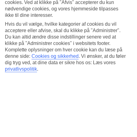
Standard
cookies. Ved at klikke på "Afvis" accepterer du kun
4.1/5
nødvendige cookies, og vores hjemmeside tilpasses
ikke til dine interesser.
Om hotellet
Hvis du vil vælge, hvilke kategorier af cookies du vil
acceptere eller afvise, skal du klikke på "Administrer".
4*
Du kan altid ændre disse indstillinger senere ved at
Officiel kategori
klikke på "Administrer cookies" i websitets footer.
Det 4-stjernede hotel Column Bangkok i Bangkok er et hotel med
Komplette oplysninger om hver cookie kan du læse på
bar, WiFi og pool. På hotellet kan du nyde Både massage og sauna.
denne side:
Cookies og sikkerhed
.
Vi ønsker, at du føler
Der er parkeringsmuligheder i omådet. Hotellet blev senest
dig tryg ved, at dine data er sikre hos os: Læs vores
renoveret år 2010. Følgende kreditkort accepteres på hotellet:
privatlivspolitik
.
American Express, Diners Club, EC Maestro, Mastercard og Visa.
Kort om hotellet
Udendørspool
Ja
Restaurant/Bar
Ja/Ja
Transfertid
ca. 50-70 min
Gennemsnitsvejr i Bangkok