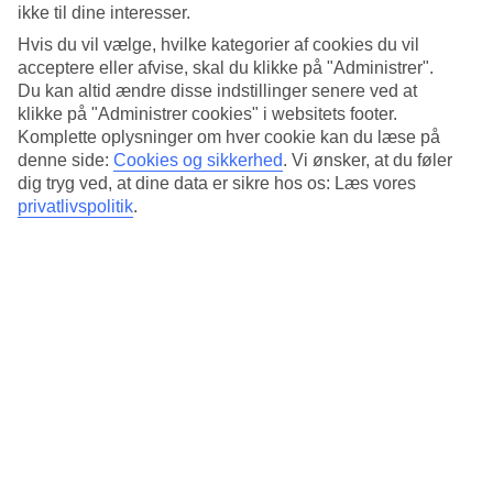
ikke til dine interesser.
Gennemsnitsvejr i Bangkok
Hvis du vil vælge, hvilke kategorier af cookies du vil
acceptere eller afvise, skal du klikke på "Administrer".
Tidligere
Du kan altid ændre disse indstillinger senere ved at
Jan
klikke på "Administrer cookies" i websitets footer.
Komplette oplysninger om hver cookie kan du læse på
32
°
C
denne side:
Cookies og sikkerhed
.
Vi ønsker, at du føler
dig tryg ved, at dine data er sikre hos os: Læs vores
Nat:
privatlivspolitik
.
20
°C
Regnfri dage:
30
Feb
33
°
C
Nat:
22
°C
Regnfri dage:
27
Mar