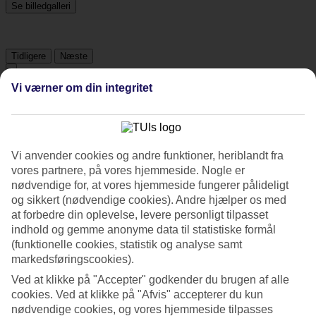
Se billedgalleri
Tidligere
Næste
Vi værner om din integritet
Om hotellet
3*
Officiel kategori
Vi anvender cookies og andre funktioner, heriblandt fra
Det 3-stjernede hotel Chateau de Sukhumvit i Bangkok er et hotel
vores partnere, på vores hjemmeside. Nogle er
med WiFi og restaurant. Der er parkeringsmuligheder i omådet.
nødvendige for, at vores hjemmeside fungerer pålideligt
Hotellet blev senest renoveret år 2016. Følgende kreditkort
og sikkert (nødvendige cookies). Andre hjælper os med
accepteres på hotellet: Mastercard og Visa.
at forbedre din oplevelse, levere personligt tilpasset
indhold og gemme anonyme data til statistiske formål
Kort om hotellet
(funktionelle cookies, statistik og analyse samt
markedsføringscookies).
Restaurant
Ja
Ved at klikke på "Accepter" godkender du brugen af alle
Transfertid
cookies. Ved at klikke på "Afvis" accepterer du kun
ca. 50-70 min
nødvendige cookies, og vores hjemmeside tilpasses