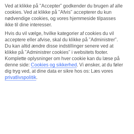
Søvnkvalitet
Ved at klikke på "Accepter" godkender du brugen af alle
4.3/5
cookies. Ved at klikke på "Afvis" accepterer du kun
Standard
4.2/5
nødvendige cookies, og vores hjemmeside tilpasses
ikke til dine interesser.
Om hotellet
Hvis du vil vælge, hvilke kategorier af cookies du vil
acceptere eller afvise, skal du klikke på "Administrer".
4*
Du kan altid ændre disse indstillinger senere ved at
Officiel kategori
klikke på "Administrer cookies" i websitets footer.
Komplette oplysninger om hver cookie kan du læse på
Det 4-stjernede hotel Centre Point Serviced Apartment Thong Lo i
Bangkok er et hotel med morgenmadsbuffet, WiFi og pool. På
denne side:
Cookies og sikkerhed
.
Vi ønsker, at du føler
hotellet kan du nyde Både sauna og boblebad. hvis børnene er med
dig tryg ved, at dine data er sikre hos os: Læs vores
findes der børneklub/miniklub, børnepool og legeplads. Der er
privatlivspolitik
.
parkeringsmuligheder i omådet. Følgende kreditkort accepteres på
hotellet: American Express, Diners Club, Mastercard og Visa.
Kort om hotellet
Udendørspool/Børnepool
Ja/Ja
Restaurant
Ja
Transfertid