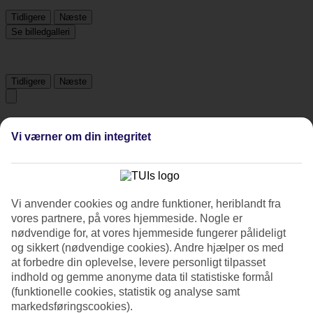
Tidligere
Næste
Se billedgalleri
Tidligere
Næste
Tripadvisor
Vi værner om din integritet
4.3/5
Vurdering af
4.3 / 5
fra
214 anmeldelser
Vi anvender cookies og andre funktioner, heriblandt fra
Renlighed
vores partnere, på vores hjemmeside. Nogle er
4.5/5
nødvendige for, at vores hjemmeside fungerer pålideligt
Beliggenhed
og sikkert (nødvendige cookies). Andre hjælper os med
4.3/5
at forbedre din oplevelse, levere personligt tilpasset
Værelserne
indhold og gemme anonyme data til statistiske formål
4.3/5
Service
(funktionelle cookies, statistik og analyse samt
4.4/5
markedsføringscookies).