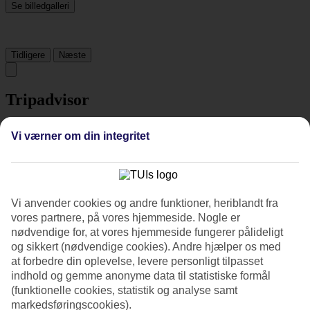
Se billedgalleri
Tidligere
Næste
Tripadvisor
Vi værner om din integritet
4.3/5
Vurdering af
4.3 / 5
fra
839 anmeldelser
Renlighed
4.4/5
Vi anvender cookies og andre funktioner, heriblandt fra
Beliggenhed
vores partnere, på vores hjemmeside. Nogle er
4.3/5
nødvendige for, at vores hjemmeside fungerer pålideligt
Værelserne
og sikkert (nødvendige cookies). Andre hjælper os med
4.3/5
at forbedre din oplevelse, levere personligt tilpasset
Service
4.4/5
indhold og gemme anonyme data til statistiske formål
Søvnkvalitet
(funktionelle cookies, statistik og analyse samt
4.5/5
markedsføringscookies).