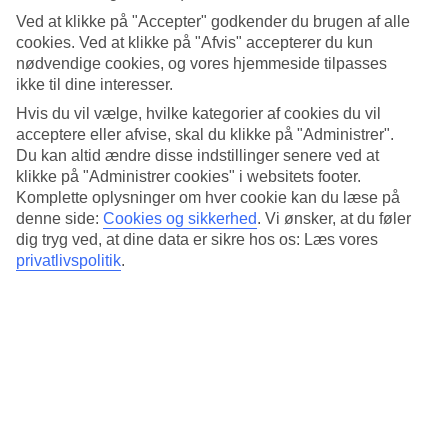
Standard
Ved at klikke på "Accepter" godkender du brugen af alle
4.3/5
cookies. Ved at klikke på "Afvis" accepterer du kun
Om hotellet
nødvendige cookies, og vores hjemmeside tilpasses
ikke til dine interesser.
4*
Hvis du vil vælge, hvilke kategorier af cookies du vil
Officiel kategori
acceptere eller afvise, skal du klikke på "Administrer".
Du kan altid ændre disse indstillinger senere ved at
Det 4-stjernede hotel Centre Point Hotel Chidlom i Bangkok er et
klikke på "Administrer cookies" i websitets footer.
hotel med morgenmadsbuffet, WiFi og pool. På hotellet kan du nyde
sauna. hvis børnene er med findes der børneklub/miniklub,
Komplette oplysninger om hver cookie kan du læse på
børnepool og legeplads. Der er parkeringsmuligheder i omådet.
denne side:
Cookies og sikkerhed
.
Vi ønsker, at du føler
Hotellet blev senest renoveret år 2011. Følgende kreditkort
dig tryg ved, at dine data er sikre hos os: Læs vores
accepteres på hotellet: American Express, Mastercard og Visa.
privatlivspolitik
.
Kort om hotellet
Børnepool
Ja
Restaurant
Ja
Transfertid
ca. 50-70 min