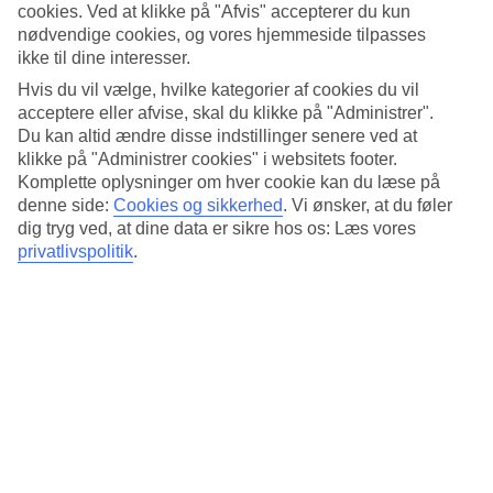
Søvnkvalitet
cookies. Ved at klikke på "Afvis" accepterer du kun
4.4/5
nødvendige cookies, og vores hjemmeside tilpasses
Standard
ikke til dine interesser.
4.5/5
Hvis du vil vælge, hvilke kategorier af cookies du vil
Om hotellet
acceptere eller afvise, skal du klikke på "Administrer".
Du kan altid ændre disse indstillinger senere ved at
4*
klikke på "Administrer cookies" i websitets footer.
Officiel kategori
Komplette oplysninger om hver cookie kan du læse på
denne side:
Cookies og sikkerhed
.
Vi ønsker, at du føler
Det 4-stjernede hotel Centara Life Hotel Bangkok Phra Nakhon i
dig tryg ved, at dine data er sikre hos os: Læs vores
Bangkok er et hotel med bar, morgenmadsbuffet og WiFi. På
privatlivspolitik
.
hotellet kan du nyde massage. Der er parkeringsmuligheder i
omådet. Hotellet blev senest renoveret år 2005. Følgende kreditkort
accepteres på hotellet: American Express, Mastercard og Visa.
Kort om hotellet
Udendørspool
Ja
Restaurant/Bar
Ja/Ja
Transfertid
ca. 50-70 min