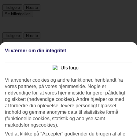
Tidligere
Næste
Se billedgalleri
Tidligere
Næste
Vi værner om din integritet
Tripadvisor
4.6/5
Vi anvender cookies og andre funktioner, heriblandt fra
Vurdering af
4.6 / 5
fra
419 anmeldelser
vores partnere, på vores hjemmeside. Nogle er
nødvendige for, at vores hjemmeside fungerer pålideligt
Renlighed
og sikkert (nødvendige cookies). Andre hjælper os med
4.6/5
Beliggenhed
at forbedre din oplevelse, levere personligt tilpasset
4.4/5
indhold og gemme anonyme data til statistiske formål
Værelserne
(funktionelle cookies, statistik og analyse samt
4.5/5
markedsføringscookies).
Service
4.6/5
Ved at klikke på "Accepter" godkender du brugen af alle