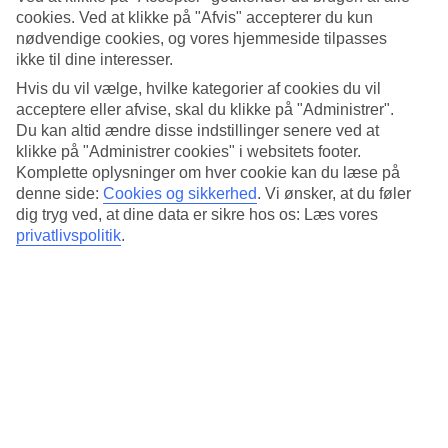
Standard
cookies. Ved at klikke på "Afvis" accepterer du kun
4.3/5
nødvendige cookies, og vores hjemmeside tilpasses
ikke til dine interesser.
Om hotellet
Hvis du vil vælge, hvilke kategorier af cookies du vil
4*
acceptere eller afvise, skal du klikke på "Administrer".
Officiel kategori
Du kan altid ændre disse indstillinger senere ved at
klikke på "Administrer cookies" i websitets footer.
Det 4-stjernede hotel Boulevard Hotel Bangkok i Bangkok er et
Komplette oplysninger om hver cookie kan du læse på
hotel med bar, morgenmadsbuffet og WiFi. På hotellet kan du nyde
denne side:
Cookies og sikkerhed
.
Vi ønsker, at du føler
Både massage og sauna. hvis børnene er med findes der børnepool.
Der er parkeringsmuligheder i omådet. Hotellet blev senest
dig tryg ved, at dine data er sikre hos os: Læs vores
renoveret år 2024. Følgende kreditkort accepteres på hotellet:
privatlivspolitik
.
American Express, Diners Club, EC Maestro, Mastercard og Visa.
Kort om hotellet
Udendørspool/Børnepool
Ja/Ja
Restaurant/Bar
Ja/Ja
Transfertid
ca. 50-70 min