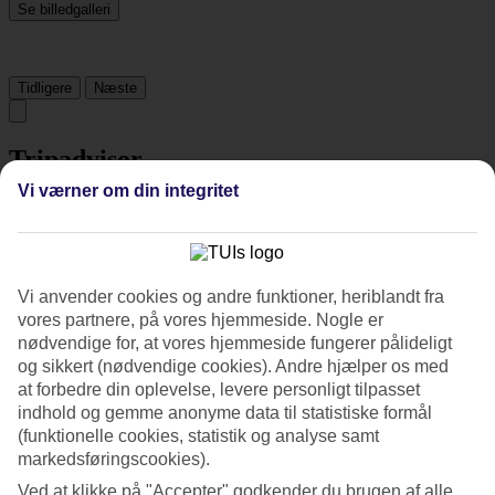
Se billedgalleri
Tidligere
Næste
Tripadvisor
Vi værner om din integritet
4.6/5
Vurdering af
4.6 / 5
fra
412 anmeldelser
Vi anvender cookies og andre funktioner, heriblandt fra
Renlighed
vores partnere, på vores hjemmeside. Nogle er
4.5/5
Beliggenhed
nødvendige for, at vores hjemmeside fungerer pålideligt
4.6/5
og sikkert (nødvendige cookies). Andre hjælper os med
Værelserne
at forbedre din oplevelse, levere personligt tilpasset
4.4/5
indhold og gemme anonyme data til statistiske formål
Service
(funktionelle cookies, statistik og analyse samt
4.5/5
markedsføringscookies).
Søvnkvalitet
4.5/5
Ved at klikke på "Accepter" godkender du brugen af alle