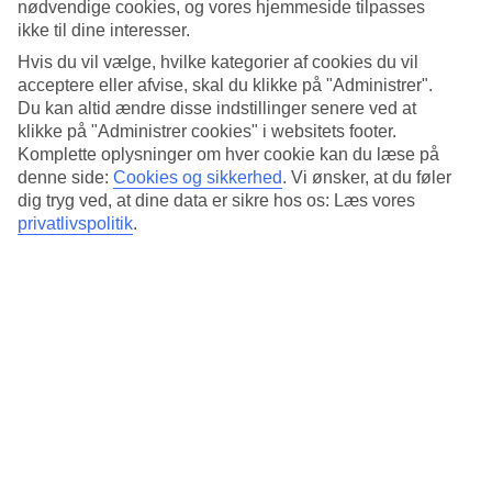
Søvnkvalitet
nødvendige cookies, og vores hjemmeside tilpasses
4.9/5
ikke til dine interesser.
Standard
Hvis du vil vælge, hvilke kategorier af cookies du vil
4.8/5
acceptere eller afvise, skal du klikke på "Administrer".
Om hotellet
Du kan altid ændre disse indstillinger senere ved at
klikke på "Administrer cookies" i websitets footer.
Komplette oplysninger om hver cookie kan du læse på
4*
denne side:
Cookies og sikkerhed
.
Vi ønsker, at du føler
Officiel kategori
dig tryg ved, at dine data er sikre hos os: Læs vores
Det 4-stjernede hotel Amanta Hotel & Residence Sathorn i Bangkok
privatlivspolitik
.
er et hotel med bar, morgenmadsbuffet og WiFi. Der er
parkeringsmuligheder i omådet.
Kort om hotellet
Udendørspool
Ja
Restaurant/Bar
Ja/Ja
Transfertid
ca. 50-70 min
Gennemsnitsvejr i Bangkok