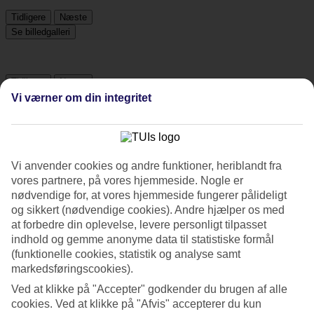
Tidligere
Næste
Se billedgalleri
Tidligere
Næste
Vi værner om din integritet
Tripadvisor
Vi anvender cookies og andre funktioner, heriblandt fra
4.9/5
vores partnere, på vores hjemmeside. Nogle er
Vurdering af
4.9 / 5
fra
389 anmeldelser
nødvendige for, at vores hjemmeside fungerer pålideligt
og sikkert (nødvendige cookies). Andre hjælper os med
Renlighed
at forbedre din oplevelse, levere personligt tilpasset
4.9/5
indhold og gemme anonyme data til statistiske formål
Beliggenhed
(funktionelle cookies, statistik og analyse samt
4.8/5
Værelserne
markedsføringscookies).
4.9/5
Ved at klikke på "Accepter" godkender du brugen af alle
Service
cookies. Ved at klikke på "Afvis" accepterer du kun
4.9/5