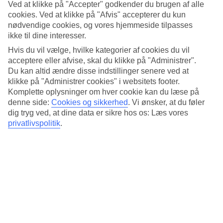
Søvnkvalitet
Ved at klikke på "Accepter" godkender du brugen af alle
4.2/5
cookies. Ved at klikke på "Afvis" accepterer du kun
Standard
nødvendige cookies, og vores hjemmeside tilpasses
4.3/5
ikke til dine interesser.
Om hotellet
Hvis du vil vælge, hvilke kategorier af cookies du vil
acceptere eller afvise, skal du klikke på "Administrer".
Du kan altid ændre disse indstillinger senere ved at
4*
Officiel kategori
klikke på "Administrer cookies" i websitets footer.
Komplette oplysninger om hver cookie kan du læse på
Det 4-stjernede hotel Admiral Suites Bangkok by Compass
denne side:
Cookies og sikkerhed
.
Vi ønsker, at du føler
Hospitality i Bangkok er et hotel med bar, WiFi og pool. På hotellet
dig tryg ved, at dine data er sikre hos os: Læs vores
kan du nyde Både sauna og boblebad. Der er parkeringsmuligheder
privatlivspolitik
.
i omådet. Hotellet blev senest renoveret år 2015. Følgende kreditkort
accepteres på hotellet: American Express, Diners Club, Mastercard
og Visa.
Kort om hotellet
Udendørspool
Ja
Restaurant/Bar
Ja/Ja
Transfertid