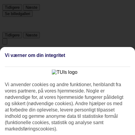
Tidligere
Næste
Se billedgalleri
Tidligere
Næste
Tripadvisor
Vi værner om din integritet
4.2/5
Vurdering af
4.2 / 5
fra
713 anmeldelser
Vi anvender cookies og andre funktioner, heriblandt fra
vores partnere, på vores hjemmeside. Nogle er
Renlighed
nødvendige for, at vores hjemmeside fungerer pålideligt
4.3/5
og sikkert (nødvendige cookies). Andre hjælper os med
Beliggenhed
4.1/5
at forbedre din oplevelse, levere personligt tilpasset
Værelserne
indhold og gemme anonyme data til statistiske formål
4.1/5
(funktionelle cookies, statistik og analyse samt
Service
markedsføringscookies).
4.3/5