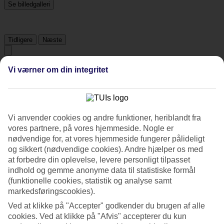
Se billedgalleri
Tidligere
Næste
Tripadvisor
Vi værner om din integritet
4.8/5
Vi anvender cookies og andre funktioner, heriblandt fra
Vurdering af
4.8 / 5
fra
216 anmeldelser
vores partnere, på vores hjemmeside. Nogle er
Renlighed
nødvendige for, at vores hjemmeside fungerer pålideligt
4.8/5
og sikkert (nødvendige cookies). Andre hjælper os med
Beliggenhed
at forbedre din oplevelse, levere personligt tilpasset
4.9/5
indhold og gemme anonyme data til statistiske formål
Værelserne
(funktionelle cookies, statistik og analyse samt
4.5/5
Service
markedsføringscookies).
4.8/5
Ved at klikke på "Accepter" godkender du brugen af alle
Søvnkvalitet
cookies. Ved at klikke på "Afvis" accepterer du kun
4.6/5