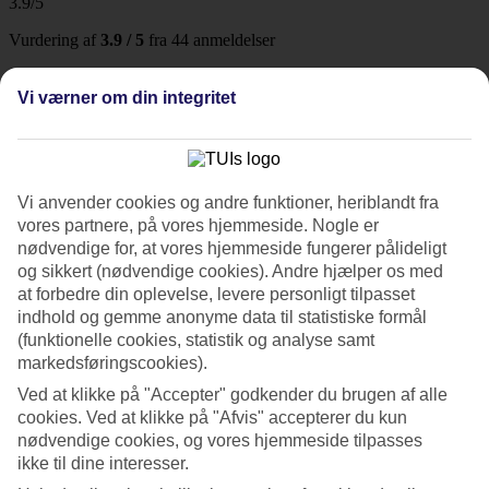
3.9/5
Vurdering af
3.9 / 5
fra
44 anmeldelser
Renlighed
4.3/5
Vi værner om din integritet
Beliggenhed
4.2/5
Værelserne
4/5
Service
Vi anvender cookies og andre funktioner, heriblandt fra
4.4/5
vores partnere, på vores hjemmeside. Nogle er
Søvnkvalitet
nødvendige for, at vores hjemmeside fungerer pålideligt
3.9/5
og sikkert (nødvendige cookies). Andre hjælper os med
Standard
3.9/5
at forbedre din oplevelse, levere personligt tilpasset
indhold og gemme anonyme data til statistiske formål
Om hotellet
(funktionelle cookies, statistik og analyse samt
markedsføringscookies).
4*
Ved at klikke på "Accepter" godkender du brugen af alle
Officiel kategori
cookies. Ved at klikke på "Afvis" accepterer du kun
nødvendige cookies, og vores hjemmeside tilpasses
Det 4-stjernede hotel 12 The Residence i Bangkok er et hotel med
bar, morgenmadsbuffet og WiFi. Der er parkeringsmuligheder i
ikke til dine interesser.
omådet.