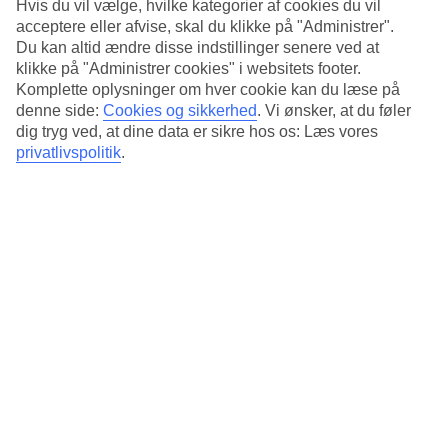
Hvis du vil vælge, hvilke kategorier af cookies du vil
acceptere eller afvise, skal du klikke på "Administrer".
Kort om hotellet
Du kan altid ændre disse indstillinger senere ved at
klikke på "Administrer cookies" i websitets footer.
Restaurant/Bar
Ja/Ja
Komplette oplysninger om hver cookie kan du læse på
Transfertid
denne side:
Cookies og sikkerhed
.
Vi ønsker, at du føler
ca. 50-70 min
dig tryg ved, at dine data er sikre hos os: Læs vores
privatlivspolitik
.
Gennemsnitsvejr i Bangkok
Tidligere
Jan
32
°
C
Nat:
20
°C
Regnfri dage:
30
Feb