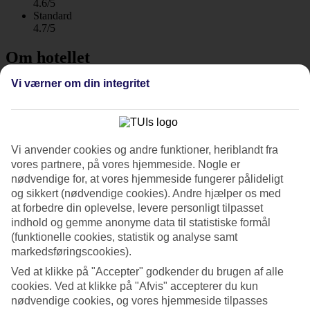
4.6/5
Standard
4.7/5
Om hotellet
Vi værner om din integritet
4*
Officiel kategori
WiFi
Fredeligt og moderne med pool på tagterrassen
Vi anvender cookies og andre funktioner, heriblandt fra
vores partnere, på vores hjemmeside. Nogle er
Panan Krabi Resort ligger i hjertet af Ao Nang, lige ved siden af et
stort udvalg af restauranter og barer og blot fem minutters gang fra
nødvendige for, at vores hjemmeside fungerer pålideligt
Ao Nang-stranden. Her kan du slappe af i rolige omgivelser med
og sikkert (nødvendige cookies). Andre hjælper os med
poolområder, tagterrasse og aktiviteter som yoga og
at forbedre din oplevelse, levere personligt tilpasset
spabehandlinger.
indhold og gemme anonyme data til statistiske formål
(funktionelle cookies, statistik og analyse samt
Hotellet er moderne og stilfuldt indrettet, og de fleste værelser har
balkon med naturskøn udsigt over bjergene, poolen eller havet.
markedsføringscookies).
Ved at klikke på "Accepter" godkender du brugen af alle
Tagpool, swim up-bar og børnepool
cookies. Ved at klikke på "Afvis" accepterer du kun
nødvendige cookies, og vores hjemmeside tilpasses
Tilbring dagen med afslappende poolliv og forfriskende dukkerter,