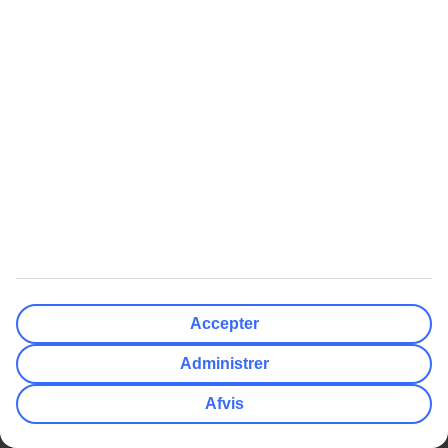
Compliance og integritet
Øvrigt
Kundeservice
Gavekort
Ofte stillede spørgsmål
Billeje
TUI-app
Nyhedsbrev
Compliance og Integritet
myTUI
TUI Smiles Rewards Club
TUI Smiles Rewards Club -
Regler og vilkår
Populære Artikler
Mest Søgt
Her skal du bruge adapter
All Inclusive rejser
Hvor mange drikkepenge giver
Charterrejser
Accepter
man?
Billige rejser
Europas 10 bedste strande
Administrer
Afbudsrejser med All Inclusive
Få din egen pool i Grækenland
Afvis
Varmeguide
Billige rejser
Afbudsrejser
Billige rejser til Thailand
Afbudsrejser med All Inclusive