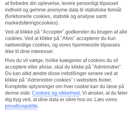
I poolbare kan du bestille snacks og drikkevarer i løbet af dagen.
at forbedre din oplevelse, levere personligt tilpasset
Hvis du foretrækker at bestille direkte fra poolen, kan du tage et par
indhold og gemme anonyme data til statistiske formål
svømmeture til swim up-baren. I hotellets restaurant kan du spise
(funktionelle cookies, statistik og analyse samt
frokost og middag, og kokkene tilbereder både internationale og
markedsføringscookies).
thailandske retter.
Ved at klikke på "Accepter" godkender du brugen af alle
Forkæl dig selv med en behandling
cookies. Ved at klikke på "Afvis" accepterer du kun
nødvendige cookies, og vores hjemmeside tilpasses
Forkæl dig selv med et øjebliks afslapning. Du kan blandt andet
ikke til dine interesser.
prøve en thaimassage eller en klassisk ansigtsbehandling. Hvis du
Hvis du vil vælge, hvilke kategorier af cookies du vil
vil have pulsen op, kan du tage en tur i fitnesscentret.
acceptere eller afvise, skal du klikke på "Administrer".
Vigtig information
Du kan altid ændre disse indstillinger senere ved at
klikke på "Administrer cookies" i websitets footer.
Hotellet udfører byggearbejde i lobbyen samt dele af Café De Blue.
Komplette oplysninger om hver cookie kan du læse på
Arbejdet, som vil være afskærmet, medfører visuel påvirkning, støv
denne side:
Cookies og sikkerhed
.
Vi ønsker, at du føler
samt periodevis noget højere støjniveauer i disse områder, til tider
dig tryg ved, at dine data er sikre hos os: Læs vores
også ved poolområdet. Arbejdet forventes afsluttet den 30/9 2026.
privatlivspolitik
.
Antal værelser : 190
Kort om hotellet
Udendørspool/Børnepool