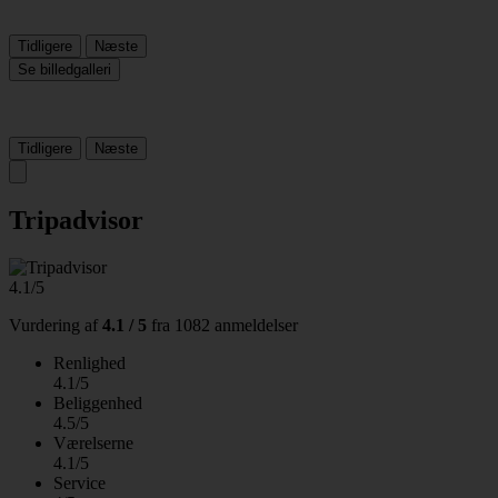
Tidligere
Næste
Se billedgalleri
Tidligere
Næste
Tripadvisor
4.1/5
Vurdering af
4.1 / 5
fra
1082 anmeldelser
Renlighed
4.1/5
Beliggenhed
4.5/5
Værelserne
4.1/5
Service