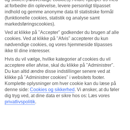
Søvnkvalitet
at forbedre din oplevelse, levere personligt tilpasset
4.8/5
Standard
indhold og gemme anonyme data til statistiske formål
4.7/5
(funktionelle cookies, statistik og analyse samt
markedsføringscookies).
Om hotellet
Ved at klikke på "Accepter" godkender du brugen af alle
cookies. Ved at klikke på "Afvis" accepterer du kun
WiFi
nødvendige cookies, og vores hjemmeside tilpasses
ikke til dine interesser.
Tæt på stranden med All Inclusive på Zanzibar
Hvis du vil vælge, hvilke kategorier af cookies du vil
Jaz Elite Aurora i Paje på Zanzibars østkyst byder på en
acceptere eller afvise, skal du klikke på "Administrer".
kombination af afslapning og aktiviteter. Her venter flere pools, et
Du kan altid ændre disse indstillinger senere ved at
generøst All Inclusive-udbud og moderne værelser – perfekt for
klikke på "Administrer cookies" i websitets footer.
både par og familier. Derudover bor du direkte ved den kridhvide
Komplette oplysninger om hver cookie kan du læse på
sandstrand og det indbydende, turkise hav.
denne side:
Cookies og sikkerhed
.
Vi ønsker, at du føler
Hotellet er moderne og stilrent, men samtidig også inspireret af
dig tryg ved, at dine data er sikre hos os: Læs vores
Zanzibars traditionelle arkitektur med naturmaterialer, åbne områder
privatlivspolitik
.
og detaljer i lokal stil.
Pools til hele familien
Hotellet har flere pools for både store og små, inklusive børnepool