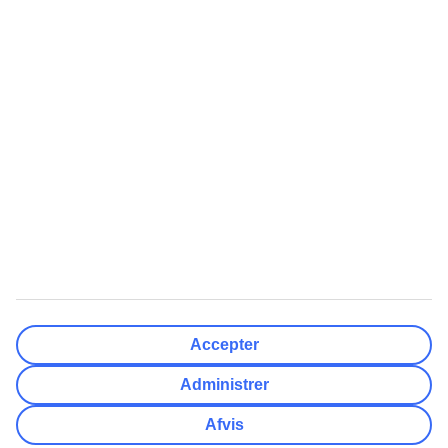
Rejsemål
Nulstil
Færdig
Afrejsedato
Ma
Ti
On
To
Fr
Lø
Sø
Hvor fleksibel er din afrejsedato?
Kun valgt dato
+/- 3 Dage
+/- 7 Dage
+/- 14 Dage
Nulstil
Færdig
Antal rejsende
Antal værelser
Vælg for mig
Accepter
Voksne
2
Administrer
Børn (0-17)
0
Afvis
Nulstil