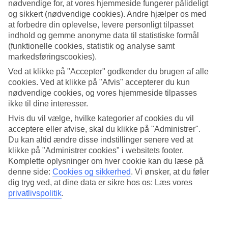
nødvendige for, at vores hjemmeside fungerer pålideligt
og sikkert (nødvendige cookies). Andre hjælper os med
Søg
at forbedre din oplevelse, levere personligt tilpasset
indhold og gemme anonyme data til statistiske formål
(funktionelle cookies, statistik og analyse samt
markedsføringscookies).
Du er på nuværende tidspunkt på
Ved at klikke på "Accepter" godkender du brugen af alle
Hjem
cookies. Ved at klikke på "Afvis" accepterer du kun
Rejse
nødvendige cookies, og vores hjemmeside tilpasses
Tanzania
ikke til dine interesser.
Zanzibar
Matemwe
Hvis du vil vælge, hvilke kategorier af cookies du vil
Hoteller
acceptere eller afvise, skal du klikke på "Administrer".
Du kan altid ændre disse indstillinger senere ved at
Hoteller Matemwe
klikke på "Administrer cookies" i websitets footer.
Komplette oplysninger om hver cookie kan du læse på
denne side:
Cookies og sikkerhed
.
Vi ønsker, at du føler
Herunder finder du vores udvalg af
hoteller i Matemwe
. En
rejse
dig tryg ved, at dine data er sikre hos os: Læs vores
til Matemwe
tager dig til et roligt rejsemål på Zanzibars nordøstlige
kyst, som har en af øens længste strande. Brug et øjeblik på at finde
privatlivspolitik
.
dit drømmehotel.
Hoteltips