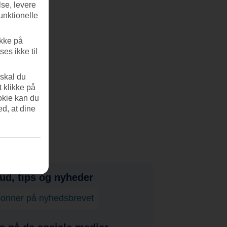
se, levere
unktionelle
ikke på
es ikke til
 skal du
t klikke på
okie kan du
ed, at dine
bud, tips og nyheder
onner på nyhedsbrevet