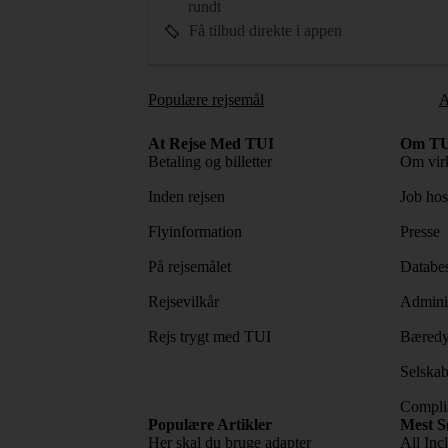
rundt
Få tilbud direkte i appen
Populære rejsemål
A
At Rejse Med TUI
Om TU
Betaling og billetter
Om vir
Inden rejsen
Job ho
Flyinformation
Presse
På rejsemålet
Databes
Rejsevilkår
Adminis
Rejs trygt med TUI
Bæredy
Selskab
Complia
Populære Artikler
Mest S
Her skal du bruge adapter
All Incl