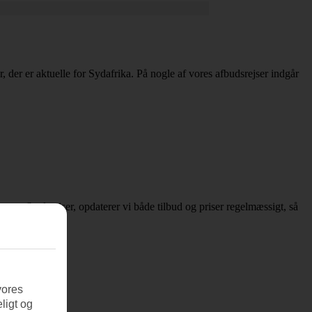
er, der er aktuelle for Sydafrika. På nogle af vores afbudsrejser indgår
er om afbudsrejser, opdaterer vi både tilbud og priser regelmæssigt, så
vores
ligt og