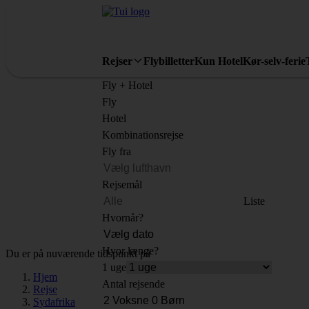
Rejser
Flybilletter
Kun Hotel
Kør-selv-ferie
Fly + Hotel
Fly
Hotel
Kombinationsrejse
Fly fra
Rejsemål
Liste
Hvornår?
Hvor længe?
Du er på nuværende tidspunkt på
1 uge
Hjem
Antal rejsende
Rejse
Sydafrika