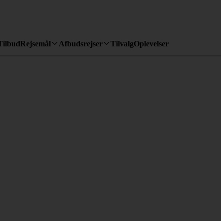
Tilbud
Rejsemål
Afbudsrejser
Tilvalg
Oplevelser