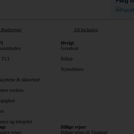
Følg o
fbudsrejser
All Inclusive
I
Øvrigt
ksomheden
Gavekort
s TUI
Billeje
Nyhedsbrev
kyttelse & sikkerhed
trer cookies
gtighed
er
nce og integritet
øgt
Billige rejser
usive rejser
Billige rejser til Thailand