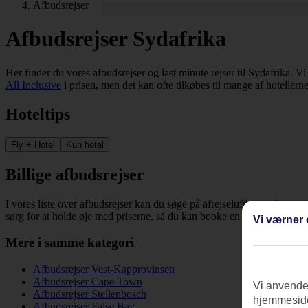
Afbudsrejser
Afbudsrejser Sydafrika
Her finder du vores afbudsrejser og last minute rejser til Sydafrika. Vi
All Inclusive
i prisen, men det kan ofte tilkøbes til mange af hotellern
Hoteltips
Fly + Hotel
Kun hotel
Billige afbudsrejser
I vores liste over afbudsrejser kan du søge på afrejselufthavn, dato, re
sørg for at holde øje med priserne, så du kan booke en billig rejse til 
Vi værner 
Mere i samme kategori
Afbudsrejser Vest-Kapprovinsen
Afbudsrejser Cape Town
Vi anvender
Afbudsrejser Stellenbosch
hjemmeside
Afbudsrejser False Bay