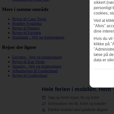
sikkert (nø
personligt 
Mere i samme område
cookies, st
Rejser til Cape Town
Ved at klik
Hoteller Sydafrika
"Afvis" acc
Rejser til Pingwe
dine intere
Rejser til Egypten
Hurghada - Vejr og temperaturer
Hvis du vil
klikke på "
Rejser der ligner
"Administre
læse på de
Egypten - Vejr og temperaturer
data er sik
Rejser til Kap Verde
Spanien - Vejr og temperaturer
Afbudsrejser til Grækenland
Rejser til Grækenland
Hele ferien i mobilen.
Hent T
Søg og bestil rejser, fly og hotel
Information om fly, hotel og transfer
Direkte kontakt med guiderne døgnet