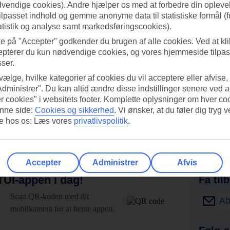
dvendige cookies). Andre hjælper os med at forbedre din oplevel
tilpasset indhold og gemme anonyme data til statistiske formål (f
atistik og analyse samt markedsføringscookies).
ke på "Accepter" godkender du brugen af alle cookies. Ved at kl
epterer du kun nødvendige cookies, og vores hjemmeside tilpass
sser.
 vælge, hvilke kategorier af cookies du vil acceptere eller afvise,
Administrer". Du kan altid ændre disse indstillinger senere ved a
r cookies" i websitets footer. Komplette oplysninger om hver co
nne side:
Cookies og sikkerhed
.
Vi ønsker, at du føler dig tryg v
re hos os: Læs vores
privatlivspolitik
.
Accepter
Administrer
Afvis
UI-appen i dag!
Få til
Scan QR-koden med dit
Ab
mobilkamera for at hente appen.