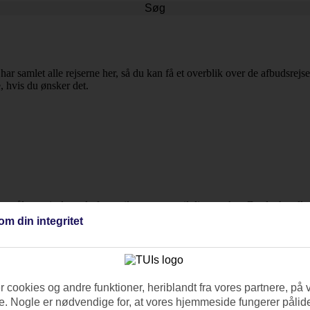
Søg
 har samlet alle rejserne her, så du kan få et overblik over de afbudsrejs
e, hvis du ønsker det.
jsemål og rejselængde for at tilpasse turen til dine ønsker. Da det handl
Sydafrika.
om din integritet
 cookies og andre funktioner, heriblandt fra vores partnere, på 
. Nogle er nødvendige for, at vores hjemmeside fungerer pålide