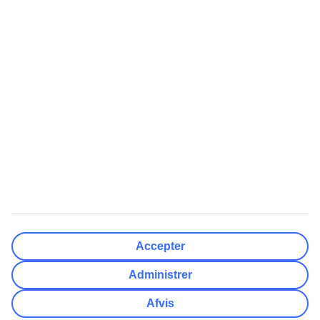
Rejsemål
Nulstil
Færdig
Afrejsedato
Ma
Ti
On
To
Fr
Lø
Sø
Hvor fleksibel er din afrejsedato?
Kun valgt dato
+/- 3 Dage
+/- 7 Dage
+/- 14 Dage
Nulstil
Færdig
Antal rejsende
Antal værelser
Vælg for mig
Accepter
Voksne
2
Administrer
Børn (0-17)
0
Afvis
Nulstil