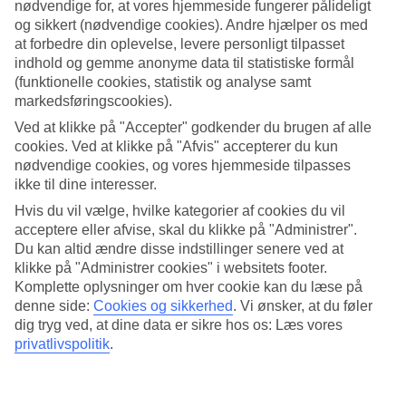
nødvendige for, at vores hjemmeside fungerer pålideligt
og sikkert (nødvendige cookies). Andre hjælper os med
Søg
at forbedre din oplevelse, levere personligt tilpasset
indhold og gemme anonyme data til statistiske formål
(funktionelle cookies, statistik og analyse samt
markedsføringscookies).
Du er på nuværende tidspunkt på
Ved at klikke på "Accepter" godkender du brugen af alle
Hjem
cookies. Ved at klikke på "Afvis" accepterer du kun
Rejse
nødvendige cookies, og vores hjemmeside tilpasses
Sri Lanka
ikke til dine interesser.
Negombo
Hoteller
Hvis du vil vælge, hvilke kategorier af cookies du vil
acceptere eller afvise, skal du klikke på "Administrer".
Hoteller Negombo
Du kan altid ændre disse indstillinger senere ved at
klikke på "Administrer cookies" i websitets footer.
Komplette oplysninger om hver cookie kan du læse på
Her finder du vores store udvalg af hoteller for
Negombo
. Vi har
denne side:
Cookies og sikkerhed
.
Vi ønsker, at du føler
valgt de bedste hoteller, som Negombo har at tilbyde, for at sikre dig
dig tryg ved, at dine data er sikre hos os: Læs vores
den bedst mulige ferie. Om du er på udkig efter luksushotel, egen
pool eller
All Inclusive
har vi et hotel, der passer til dig. Brug et
privatlivspolitik
.
øjeblik, lad dig inspirere og find dit drømmehotel her!
Hoteltips